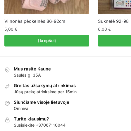
Vilnonės pėdkelnės 86-92cm
Suknelė 92-98
5,00
€
6,00
€
Į krepšelį
Mus rasite Kaune
Saulės g. 35A
Greitas užsakymų atrinkimas
Jūsų prekę atrinksime per 15min
Siunčiame visoje lietuvoje
Omniva
Turite klausimų?
Susisiekite +37067110044