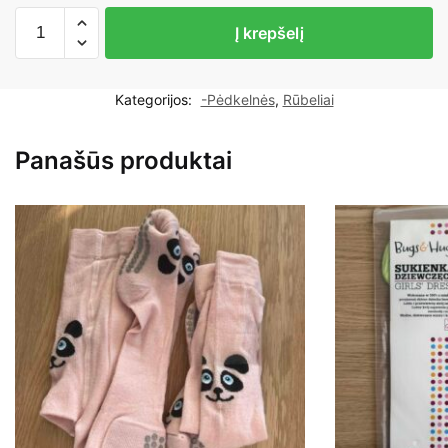
produkto
Į krepšelį
kiekis:
Baltos
pėdkelnės
Kategorijos:
-Pėdkelnės
,
Rūbeliai
mergaitei
20den
Panašūs produktai
152-
158cm