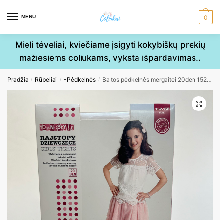
Skip
Skip
to
to
MENU
0
navigation
content
Mieli tėveliai, kviečiame įsigyti kokybiškų prekių
mažiesiems coliukams, vyksta išpardavimas..
Pradžia
Rūbeliai
-Pėdkelnės
Baltos pėdkelnės mergaitei 20den 152-158cm
/
/
/