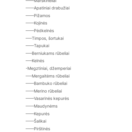
——Marškinėliai
——Apatiniai drabužiai
——Pižamos
——Kojinės
——Pėdkelnės
—–Timpos, šortukai
——Tapukai
—–Berniukams rūbeliai
—–Kelnės
-Megztiniai, džemperiai
—–Mergaitėms rūbeliai
——Bambuko rūbeliai
——Merino rūbeliai
——Vasarinės kepurės
——Maudynėms
——Kepurės
——Šalikai
——Pirštinės