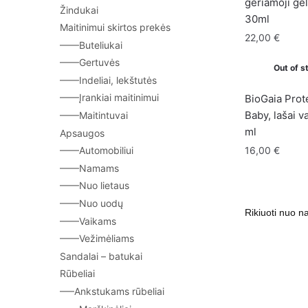
geriamoji ge
Žindukai
30ml
Maitinimui skirtos prekės
22,00
€
——Buteliukai
——Gertuvės
Out of s
——Indeliai, lekštutės
——Įrankiai maitinimui
BioGaia Prot
Baby, lašai v
——Maitintuvai
ml
Apsaugos
16,00
€
——Automobiliui
——Namams
——Nuo lietaus
——Nuo uodų
——Vaikams
——Vežimėliams
Sandalai – batukai
Rūbeliai
—–Ankstukams rūbeliai