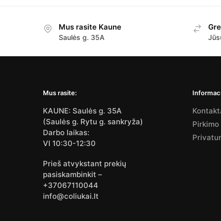
Mus rasite Kaune
Gre
Saulės g. 35A
Jūs
Mus rasite:
Informaci
KAUNE: Saulės g. 35A
Kontakt
(Saulės g. Rytu g. sankryža)
Pirkimo
Darbo laikas:
Privatu
VI 10:30-12:30
Prieš atvykstant prekių
pasiskambinkit –
+37067110044
info@coliukai.lt