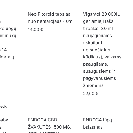
by
latest
Neo Fitoroid tepalas
Vigantol 20 000IU,
i
nuo hemarojaus 40ml
geriamieji lašai,
ško uogų
tirpalas, 30 ml
14,00
€
uminukų.
naujagimiams
e
(įskaitant
a 14
neišnešiotus
ineralų.
kūdikius), vaikams,
paaugliams,
suaugusiems ir
pagyvenusiems
žmonėms
22,00
€
tock
baby
ENDOCA CBD
ENDOCA lūpų
s
ŽVAKUTĖS (500 MG.
balzamas