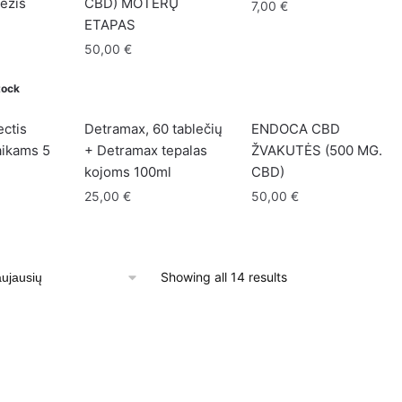
ležis
CBD) MOTERŲ
7,00
€
ETAPAS
50,00
€
tock
ectis
Detramax, 60 tablečių
ENDOCA CBD
aikams 5
+ Detramax tepalas
ŽVAKUTĖS (500 MG.
kojoms 100ml
CBD)
25,00
€
50,00
€
Sorted
Showing all 14 results
by
latest