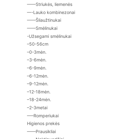
——Striukės, liemenės
—-Lauko kombinezonai
——Šliaužtinukai
——Smėlinukai
-Užsegami smėlinukai
–50-56cm
–0-3mėn.
–3-6mėn.
–6-9mėn.
–6-12mėn.
–9-12mėn.
–12-18mėn.
–18-24mėn.
–2-3metai
—–Romperiukai
Higienos prekės
——Prausikliai