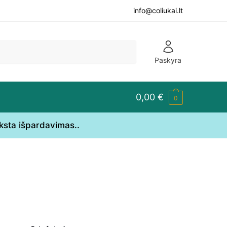
info@coliukai.lt
Paskyra
0,00
€
0
yksta išpardavimas..