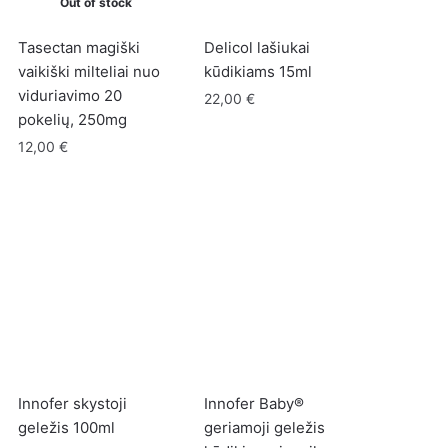
Out of stock
Tasectan magiški
Delicol lašiukai
vaikiški milteliai nuo
kūdikiams 15ml
viduriavimo 20
22,00
€
pokelių, 250mg
12,00
€
Innofer skystoji
Innofer Baby®
geležis 100ml
geriamoji geležis