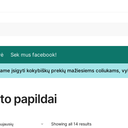
vė
Sek mus facebook!
ečiame įsigyti kokybiškų prekių mažiesiems coliukams, v
to papildai
Sorted
Showing all 14 results