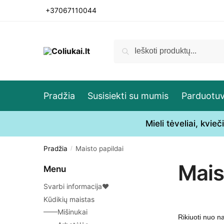
Skip
Skip
+37067110044
to
to
navigation
content
Ieškoti:
Ieškoti
Pradžia
Susisiekti su mumis
Parduotu
Mieli tėveliai, kvi
Pradžia
Maisto papildai
/
Mais
Menu
Svarbi informacija♥
Kūdikių maistas
——Mišinukai