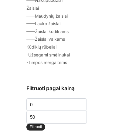
——Naktipuodžiai
Žaislai
——Maudynių žaislai
——Lauko žaislai
——Žaislai kūdikiams
——Žaislai vaikams
Kūdikių rūbeliai
-Užsegami smėlinukai
-Timpos mergaitėms
Filtruoti pagal kainą
Min
kaina
Maks
kaina
Filtruoti