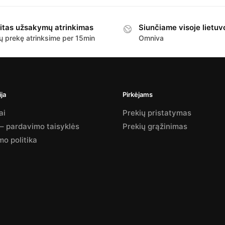
itas užsakymų atrinkimas
Siunčiame visoje lietuv
ų prekę atrinksime per 15min
Omniva
ja
Pirkėjams
ai
Prekių pristatymas
 – pardavimo taisyklės
Prekių grąžinimas
mo politika