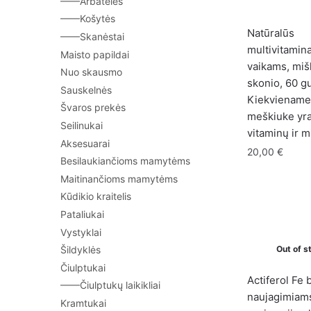
——Arbatėlės
——Košytės
Natūralūs
——Skanėstai
multivitamina
Maisto papildai
vaikams, mi
Nuo skausmo
skonio, 60 g
Sauskelnės
Kiekvienam
Švaros prekės
meškiuke yr
Seilinukai
vitaminų ir m
Aksesuarai
20,00
€
Besilaukiančioms mamytėms
Maitinančioms mamytėms
Kūdikio kraitelis
Pataliukai
Vystyklai
Out of s
Šildyklės
Čiulptukai
Actiferol Fe 
——Čiulptukų laikikliai
naujagimiam
Kramtukai