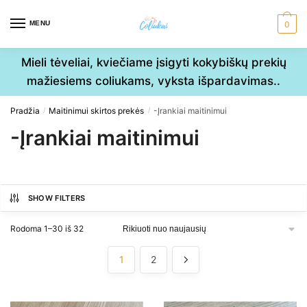
Skip
Skip
to
to
MENU
0
navigation
content
Mieli tėveliai, kviečiame įsigyti kokybiškų prekių
mažiesiems coliukams, vyksta išpardavimas..
Pradžia
Maitinimui skirtos prekės
-Įrankiai maitinimui
/
/
-Įrankiai maitinimui
SHOW FILTERS
Sorted
Rodoma 1–30 iš 32
by
latest
1
2