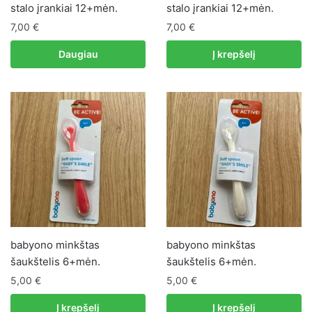
stalo įrankiai 12+mėn.
stalo įrankiai 12+mėn.
7,00
€
7,00
€
Daugiau
Į krepšelį
babyono minkštas
babyono minkštas
šaukštelis 6+mėn.
šaukštelis 6+mėn.
5,00
€
5,00
€
Į krepšelį
Į krepšelį