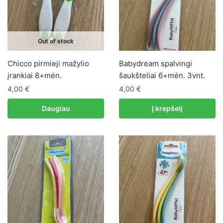
Out of stock
Chicco pirmieji mažylio
Babydream spalvingi
įrankiai 8+mėn.
šaukšteliai 6+mėn. 3vnt.
4,00
€
4,00
€
Daugiau
Į krepšelį