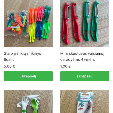
Stalo įrankių rinkinys
Mini skustuvas vaisiams,
6dalių
daržovėms 4+mėn.
5,00
€
1,00
€
Į krepšelį
Į krepšelį