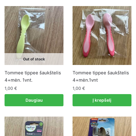
Out of stock
Tommee tippee šaukštelis
Tommee tippee šaukštelis
4+mėn. 1vnt.
4+mėn.1vnt
1,00
€
1,00
€
Daugiau
Į krepšelį