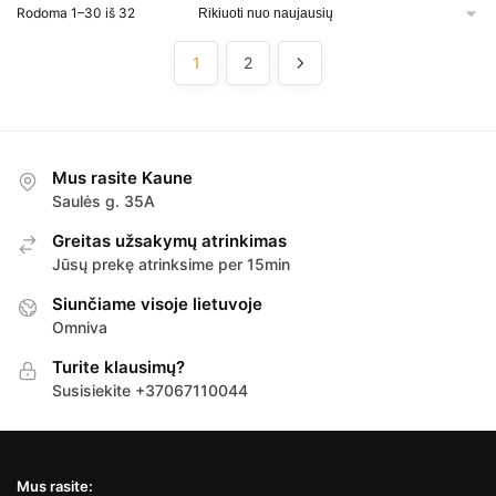
Sorted
Rodoma 1–30 iš 32
by
latest
1
2
Mus rasite Kaune
Saulės g. 35A
Greitas užsakymų atrinkimas
Jūsų prekę atrinksime per 15min
Siunčiame visoje lietuvoje
Omniva
Turite klausimų?
Susisiekite +37067110044
Mus rasite: