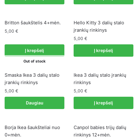
Britton šaukštelis 4+mėn.
Hello Kitty 3 dalių stalo
įrankių rinkinys
5,00
€
5,00
€
Į krepšelį
Į krepšelį
Out of stock
Smaska Ikea 3 dalių stalo
Ikea 3 dalių stalo įrankių
įrankių rinkinys
rinkinys
5,00
€
5,00
€
Daugiau
Į krepšelį
Borja Ikea šaukšteliai nuo
Canpol babies trijų dalių
0+mėn.
rinkinys 12+mėn.