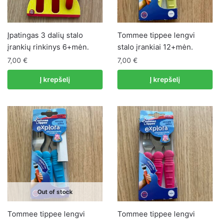
Įpatingas 3 dalių stalo
Tommee tippee lengvi
įrankių rinkinys 6+mėn.
stalo įrankiai 12+mėn.
7,00
€
7,00
€
Į krepšelį
Į krepšelį
Out of stock
Tommee tippee lengvi
Tommee tippee lengvi