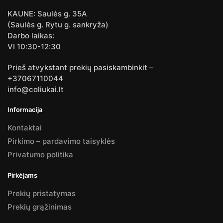
KAUNE: Saulės g. 35A
(Saulės g. Rytu g. sankryža)
Darbo laikas:
VI 10:30-12:30
Prieš atvykstant prekių pasiskambinkit –
+37067110044
info@coliukai.lt
Informacija
Kontaktai
Pirkimo – pardavimo taisyklės
Privatumo politika
Pirkėjams
Prekių pristatymas
Prekių grąžinimas