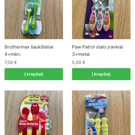
Brothermax šaukšteliai
Paw Patrol stalo įrankiai
4+mėn.
3+metai
7,00
€
5,00
€
Į krepšelį
Į krepšelį