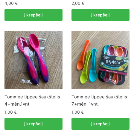
4,00
€
2,00
€
Į krepšelį
Į krepšelį
Tommee tippee šaukštelis
Tommee tippee šaukštelis
4+mėn.1vnt
7+mėn. 1vnt.
1,00
€
1,00
€
Į krepšelį
Į krepšelį