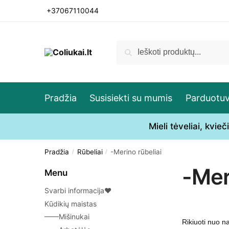
Skip
Skip
+37067110044
to
to
navigation
content
Ieškoti:
Ieškoti
Pradžia
Susisiekti su mumis
Parduotu
Mieli tėveliai, kvi
Pradžia
Rūbeliai
-Merino rūbeliai
/
/
-Mer
Menu
Svarbi informacija♥
Kūdikių maistas
——Mišinukai