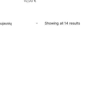
10,00
€
Sorted
Showing all 14 results
by
latest