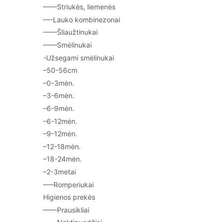
——Striukės, liemenės
—-Lauko kombinezonai
——Šliaužtinukai
——Smėlinukai
-Užsegami smėlinukai
–50-56cm
–0-3mėn.
–3-6mėn.
–6-9mėn.
–6-12mėn.
–9-12mėn.
–12-18mėn.
–18-24mėn.
–2-3metai
—–Romperiukai
Higienos prekės
——Prausikliai