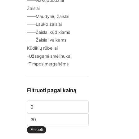
——Naktipuodžiai
Žaislai
——Maudynių žaislai
——Lauko žaislai
——Žaislai kūdikiams
——Žaislai vaikams
Kūdikių rūbeliai
-Užsegami smėlinukai
-Timpos mergaitėms
Filtruoti pagal kainą
Min
kaina
Maks
kaina
Filtruoti