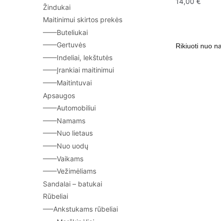
14,00
€
Žindukai
Maitinimui skirtos prekės
——Buteliukai
——Gertuvės
——Indeliai, lekštutės
——Įrankiai maitinimui
——Maitintuvai
Apsaugos
——Automobiliui
——Namams
——Nuo lietaus
——Nuo uodų
——Vaikams
——Vežimėliams
Sandalai – batukai
Rūbeliai
—–Ankstukams rūbeliai