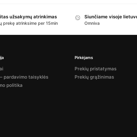
itas užsakymų atrinkimas
Siunčiame visoje lietuv
ų prekę atrinksime per 15min
Omniva
ja
Pirkėjams
ai
Prekių pristatymas
 – pardavimo taisyklės
Prekių grąžinimas
mo politika