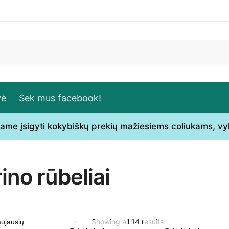
vė
Sek mus facebook!
ečiame įsigyti kokybiškų prekių mažiesiems coliukams, v
ino rūbeliai
Sorted
Showing all 14 results