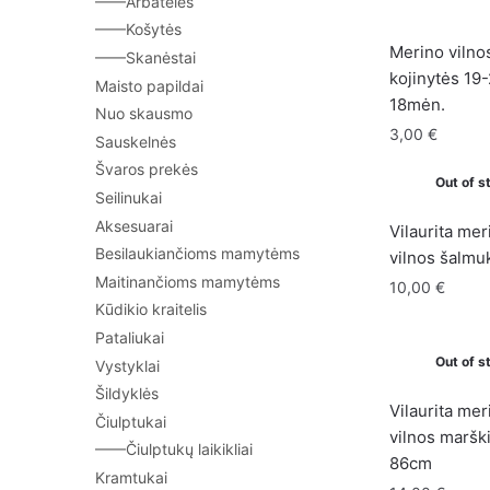
——Arbatėlės
——Košytės
Merino vilno
——Skanėstai
kojinytės 19
Maisto papildai
18mėn.
Nuo skausmo
3,00
€
Sauskelnės
Švaros prekės
Out of s
Seilinukai
Aksesuarai
Vilaurita mer
Besilaukiančioms mamytėms
vilnos šalm
Maitinančioms mamytėms
10,00
€
Kūdikio kraitelis
Pataliukai
Out of s
Vystyklai
Šildyklės
Vilaurita mer
Čiulptukai
vilnos marški
——Čiulptukų laikikliai
86cm
Kramtukai