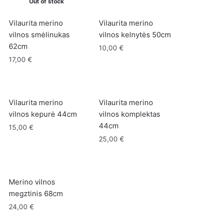
Out of stock
Vilaurita merino
Vilaurita merino
vilnos smėlinukas
vilnos kelnytės 50cm
62cm
10,00
€
17,00
€
Vilaurita merino
Vilaurita merino
vilnos kepurė 44cm
vilnos komplektas
44cm
15,00
€
25,00
€
Merino vilnos
megztinis 68cm
24,00
€