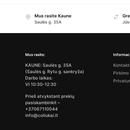
Mus rasite Kaune
Gre
Saulės g. 35A
Jūs
Mus rasite:
Informaci
KAUNE: Saulės g. 35A
Kontakt
(Saulės g. Rytu g. sankryža)
Pirkimo
Darbo laikas:
Privatu
VI 10:30-12:30
Prieš atvykstant prekių
pasiskambinkit –
+37067110044
info@coliukai.lt