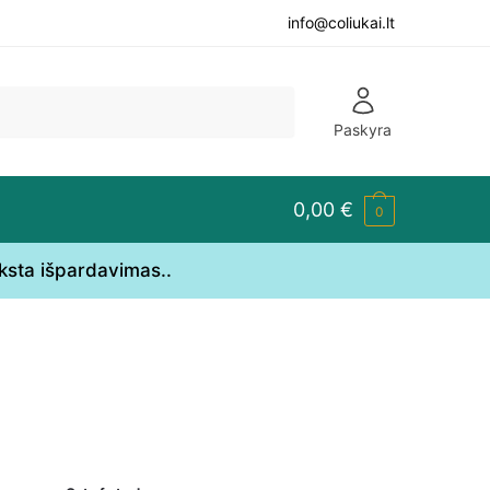
info@coliukai.lt
Paskyra
0,00
€
0
yksta išpardavimas..