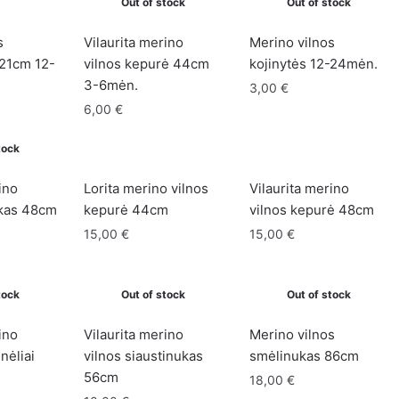
Out of stock
Out of stock
by
latest
s
Vilaurita merino
Merino vilnos
-21cm 12-
vilnos kepurė 44cm
kojinytės 12-24mėn.
3-6mėn.
3,00
€
6,00
€
tock
ino
Lorita merino vilnos
Vilaurita merino
ukas 48cm
kepurė 44cm
vilnos kepurė 48cm
15,00
€
15,00
€
tock
Out of stock
Out of stock
ino
Vilaurita merino
Merino vilnos
nėliai
vilnos siaustinukas
smėlinukas 86cm
56cm
18,00
€