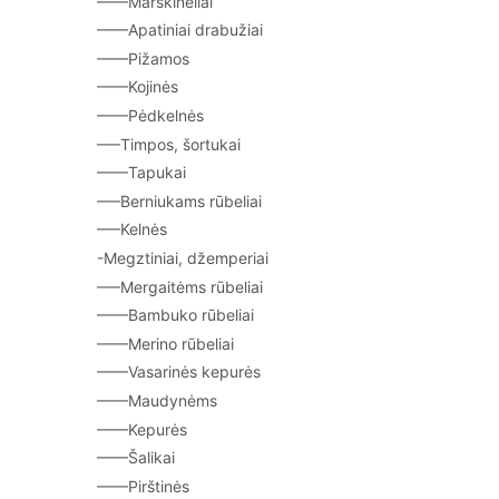
——Marškinėliai
——Apatiniai drabužiai
——Pižamos
——Kojinės
——Pėdkelnės
—–Timpos, šortukai
——Tapukai
—–Berniukams rūbeliai
—–Kelnės
-Megztiniai, džemperiai
—–Mergaitėms rūbeliai
——Bambuko rūbeliai
——Merino rūbeliai
——Vasarinės kepurės
——Maudynėms
——Kepurės
——Šalikai
——Pirštinės