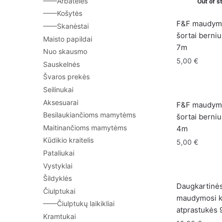
——Arbatėlės
Out of s
——Košytės
F&F maudym
——Skanėstai
šortai berni
Maisto papildai
7m
Nuo skausmo
5,00
€
Sauskelnės
Švaros prekės
Seilinukai
Aksesuarai
F&F maudym
Besilaukiančioms mamytėms
šortai berni
Maitinančioms mamytėms
4m
Kūdikio kraitelis
5,00
€
Pataliukai
Vystyklai
Šildyklės
Daugkartinė
Čiulptukai
maudymosi ke
——Čiulptukų laikikliai
atprastukės
Kramtukai