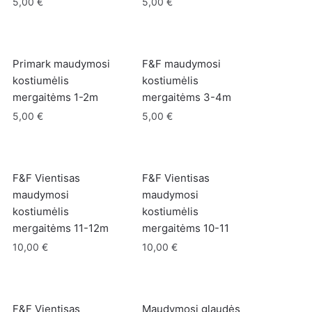
5,00
€
5,00
€
Primark maudymosi
F&F maudymosi
kostiumėlis
kostiumėlis
mergaitėms 1-2m
mergaitėms 3-4m
5,00
€
5,00
€
F&F Vientisas
F&F Vientisas
maudymosi
maudymosi
kostiumėlis
kostiumėlis
mergaitėms 11-12m
mergaitėms 10-11
10,00
€
10,00
€
F&F Vientisas
Maudymosi glaudės