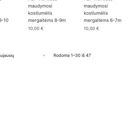
maudymosi
maudymosi
kostiumėlis
kostiumėlis
9-10
mergaitėms 8-9m
mergaitėms 6-7m
10,00
€
10,00
€
Sorted
Rodoma 1–30 iš 47
by
latest