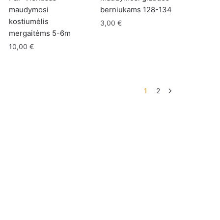
maudymosi
berniukams 128-134
kostiumėlis
3,00
€
mergaitėms 5-6m
10,00
€
1
2