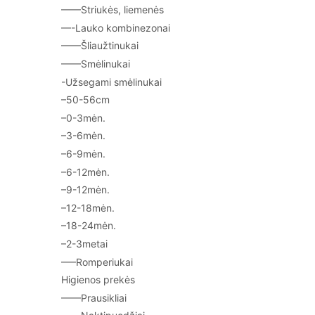
——Striukės, liemenės
—-Lauko kombinezonai
——Šliaužtinukai
——Smėlinukai
-Užsegami smėlinukai
–50-56cm
–0-3mėn.
–3-6mėn.
–6-9mėn.
–6-12mėn.
–9-12mėn.
–12-18mėn.
–18-24mėn.
–2-3metai
—–Romperiukai
Higienos prekės
——Prausikliai