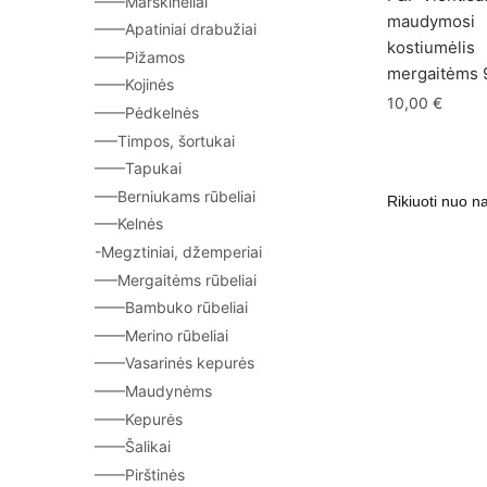
——Marškinėliai
maudymosi
——Apatiniai drabužiai
kostiumėlis
——Pižamos
mergaitėms 
——Kojinės
10,00
€
——Pėdkelnės
—–Timpos, šortukai
——Tapukai
—–Berniukams rūbeliai
—–Kelnės
-Megztiniai, džemperiai
—–Mergaitėms rūbeliai
——Bambuko rūbeliai
——Merino rūbeliai
——Vasarinės kepurės
——Maudynėms
——Kepurės
——Šalikai
——Pirštinės