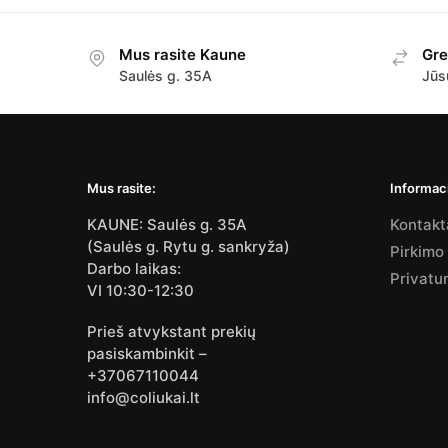
Mus rasite Kaune
Gre
Saulės g. 35A
Jūs
Mus rasite:
Informaci
KAUNE: Saulės g. 35A
Kontakt
(Saulės g. Rytu g. sankryža)
Pirkimo
Darbo laikas:
Privatu
VI 10:30-12:30
Prieš atvykstant prekių
pasiskambinkit –
+37067110044
info@coliukai.lt