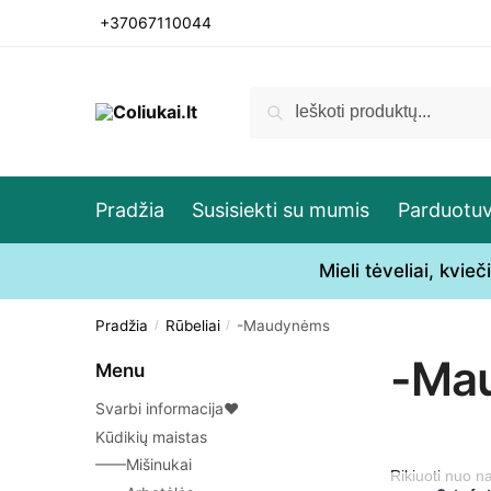
Skip
Skip
+37067110044
to
to
navigation
content
Ieškoti:
Ieškoti
Pradžia
Susisiekti su mumis
Parduotu
Mieli tėveliai, kvi
Pradžia
Rūbeliai
-Maudynėms
/
/
-Ma
Menu
Svarbi informacija♥
Kūdikių maistas
——Mišinukai