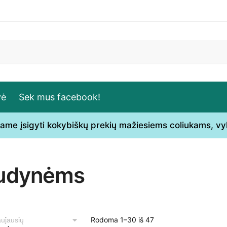
vė
Sek mus facebook!
ečiame įsigyti kokybiškų prekių mažiesiems coliukams, v
udynėms
Sorted
Rodoma 1–30 iš 47