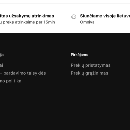
itas užsakymų atrinkimas
Siunčiame visoje lietuv
ų prekę atrinksime per 15min
Omniva
ja
Pirkėjams
ai
Prekių pristatymas
 – pardavimo taisyklės
Prekių grąžinimas
mo politika