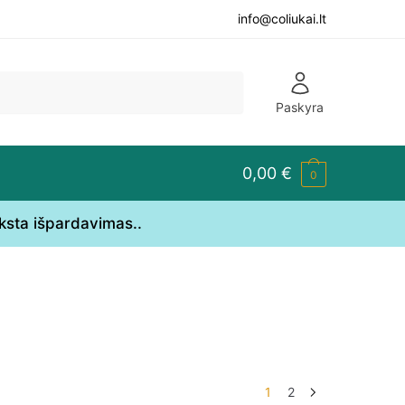
info@coliukai.lt
Paskyra
0,00
€
0
yksta išpardavimas..
1
2