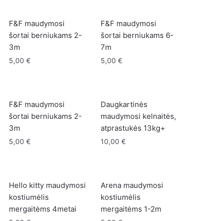
F&F maudymosi
F&F maudymosi
šortai berniukams 2-
šortai berniukams 6-
3m
7m
5,00
€
5,00
€
F&F maudymosi
Daugkartinės
šortai berniukams 2-
maudymosi kelnaitės,
3m
atprastukės 13kg+
5,00
€
10,00
€
Hello kitty maudymosi
Arena maudymosi
kostiumėlis
kostiumėlis
mergaitėms 4metai
mergaitėms 1-2m