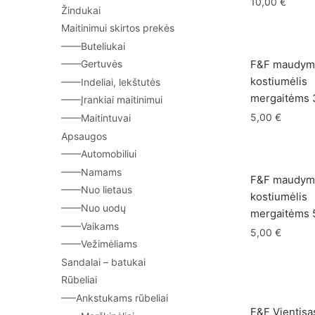
10,00
€
Žindukai
Maitinimui skirtos prekės
——Buteliukai
F&F maudym
——Gertuvės
kostiumėlis
——Indeliai, lekštutės
mergaitėms
——Įrankiai maitinimui
5,00
€
——Maitintuvai
Apsaugos
——Automobiliui
——Namams
F&F maudym
——Nuo lietaus
kostiumėlis
——Nuo uodų
mergaitėms
——Vaikams
5,00
€
——Vežimėliams
Sandalai – batukai
Rūbeliai
—–Ankstukams rūbeliai
F&F Vientisa