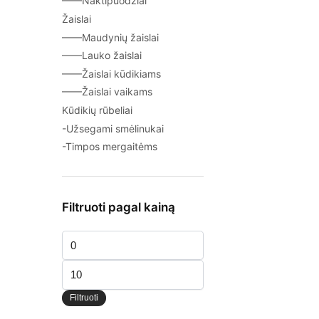
——Naktipuodžiai
Žaislai
——Maudynių žaislai
——Lauko žaislai
——Žaislai kūdikiams
——Žaislai vaikams
Kūdikių rūbeliai
-Užsegami smėlinukai
-Timpos mergaitėms
Filtruoti pagal kainą
Min
kaina
Maks
kaina
Filtruoti