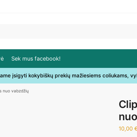
vė
Sek mus facebook!
ečiame įsigyti kokybiškų prekių mažiesiems coliukams, v
is nuo vabzdžių
Cli
nuo
10,00