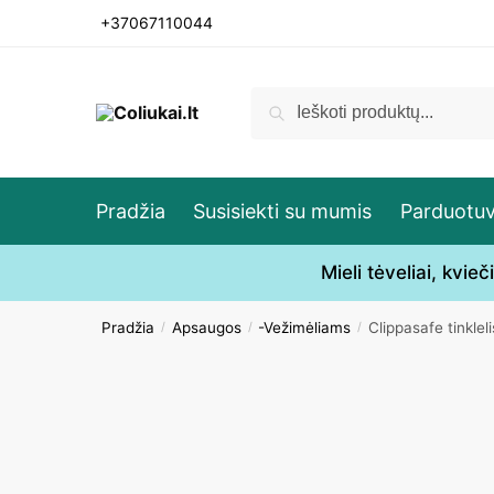
Skip
Skip
+37067110044
to
to
navigation
content
Ieškoti:
Ieškoti
Pradžia
Susisiekti su mumis
Parduotu
Mieli tėveliai, kvi
Pradžia
Apsaugos
-Vežimėliams
Clippasafe tinklel
/
/
/