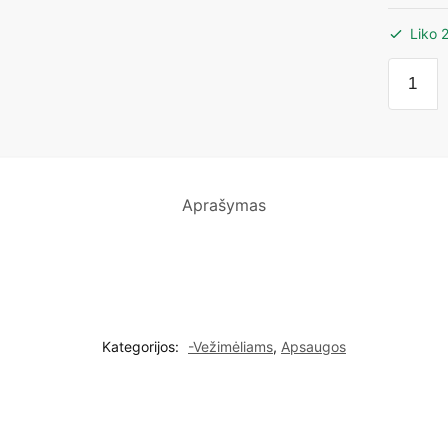
Liko 
produk
kiekis:
Clippas
tinklelis
nuo
vabzdži
Aprašymas
Kategorijos:
-Vežimėliams
,
Apsaugos