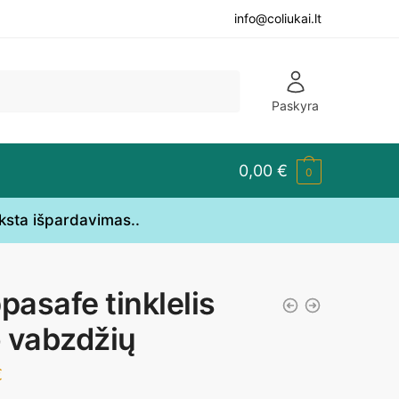
info@coliukai.lt
Paskyra
0,00
€
0
yksta išpardavimas..
ppasafe tinklelis
 vabzdžių
€