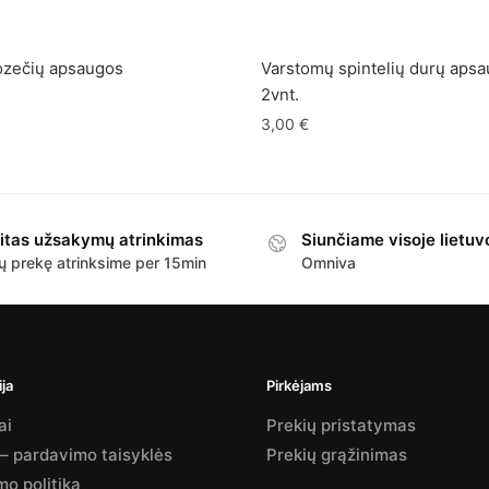
ozečių apsaugos
Varstomų spintelių durų aps
2vnt.
3,00
€
itas užsakymų atrinkimas
Siunčiame visoje lietuv
ų prekę atrinksime per 15min
Omniva
ja
Pirkėjams
ai
Prekių pristatymas
 – pardavimo taisyklės
Prekių grąžinimas
mo politika