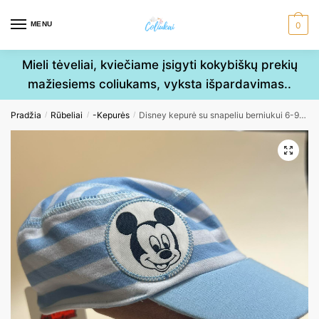
Skip
Skip
to
to
MENU
0
navigation
content
Mieli tėveliai, kviečiame įsigyti kokybiškų prekių
mažiesiems coliukams, vyksta išpardavimas..
Pradžia
Rūbeliai
-Kepurės
Disney kepurė su snapeliu berniukui 6-9mėn 48cm
/
/
/