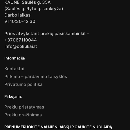
KAUNE: Saulės g. 35A
(Saulės g. Rytu g. sankryža)
Darbo laikas:
VI 10:30-12:30
Prieš atvykstant prekių pasiskambinkit –
+37067110044
info@coliukai.lt
Informacija
Kontaktai
Pirkimo – pardavimo taisyklės
Privatumo politika
Pirkėjams
Prekių pristatymas
Prekių grąžinimas
PRENUMERUOKITE NAUJIENLAIŠKĮ IR GAUKITE NUOLAIDĄ