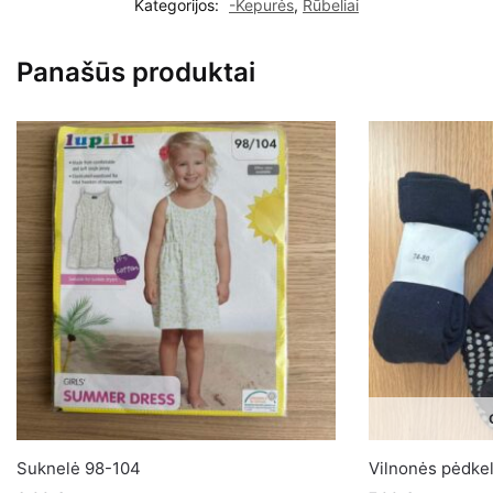
Kategorijos:
-Kepurės
,
Rūbeliai
su
snapeliu
Panašūs produktai
berniukui
6-
9mėn
48cm
Suknelė 98-104
Vilnonės pėdke