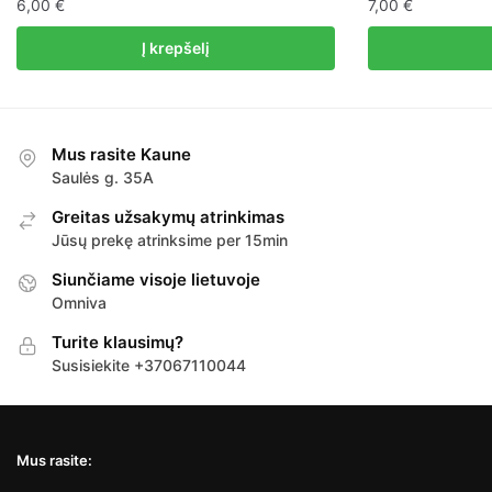
6,00
€
7,00
€
Į krepšelį
Mus rasite Kaune
Saulės g. 35A
Greitas užsakymų atrinkimas
Jūsų prekę atrinksime per 15min
Siunčiame visoje lietuvoje
Omniva
Turite klausimų?
Susisiekite +37067110044
Mus rasite: