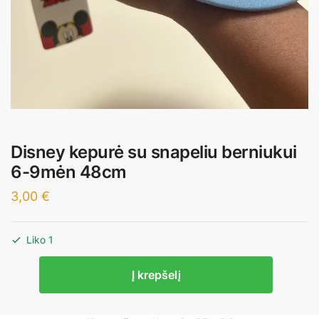
Disney kepurė su snapeliu berniukui
6-9mėn 48cm
3,00
€
Liko 1
produkto
Į krepšelį
kiekis:
Disney
kepurė