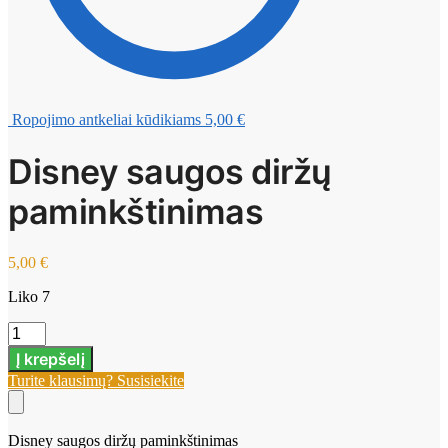
Ropojimo antkeliai kūdikiams
5,00
€
Disney saugos diržų
paminkštinimas
5,00
€
Liko 7
produkto
kiekis:
Į krepšelį
Disney
Turite klausimų? Susisiekite
saugos
diržų
paminkštinimas
Disney saugos diržų paminkštinimas