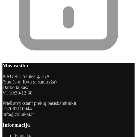
Mus rasite:
KAUNE: Saulės g. 35A
(Saulės g. Rytu g. sankryža)
Darbo laikas:
VI 10:30-12:30
Prieš atvykstant prekių pasiskambinkit –
+37067110044
info@coliukai.lt
Informacija
Kontaktai