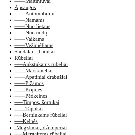
——Maitintuvai
Apsaugos
——Automobiliui
——Namams
——Nuo lietaus
——Nuo uodų
——Vaikams
——Vežimėliams
Sandalai – batukai
Rūbeliai
—–Ankstukams rūbeliai
——Marškinėliai
——Apatiniai drabužiai
——Pižamos
——Kojinės
——Pėdkelnės
—–Timpos, šortukai
——Tapukai
—–Berniukams rūbeliai
—–Kelnės
-Megztiniai, džemperiai
—–Mergaitėms rūbeliai