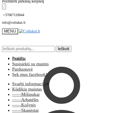
Skip
Skip
Peržiūrėti pirkinių krepšelį
to
to
navigation
content
+37067110044
info@coliukai.lt
MENU
Ieškoti:
Ieškoti:
Ieškoti
Ieškoti
Paskyra
Pradžia
Susisiekti su mumis
Parduotuvė
Sek mus facebook!
Svarbi informacija♥
Kūdikių maistas
——Mišinukai
——Arbatėlės
——Košytės
——Skanėstai