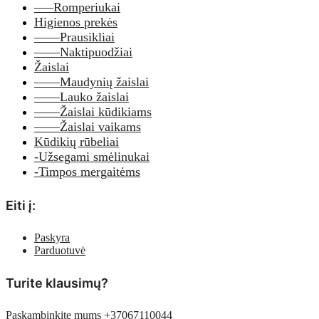
—–Romperiukai
Higienos prekės
——Prausikliai
——Naktipuodžiai
Žaislai
——Maudynių žaislai
——Lauko žaislai
——Žaislai kūdikiams
——Žaislai vaikams
Kūdikių rūbeliai
-Užsegami smėlinukai
-Timpos mergaitėms
Eiti į:
Paskyra
Parduotuvė
Turite klausimų?
Paskambinkite mums +37067110044