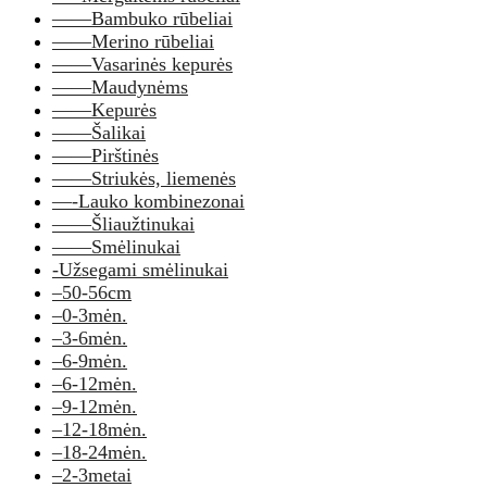
——Bambuko rūbeliai
——Merino rūbeliai
——Vasarinės kepurės
——Maudynėms
——Kepurės
——Šalikai
——Pirštinės
——Striukės, liemenės
—-Lauko kombinezonai
——Šliaužtinukai
——Smėlinukai
-Užsegami smėlinukai
–50-56cm
–0-3mėn.
–3-6mėn.
–6-9mėn.
–6-12mėn.
–9-12mėn.
–12-18mėn.
–18-24mėn.
–2-3metai