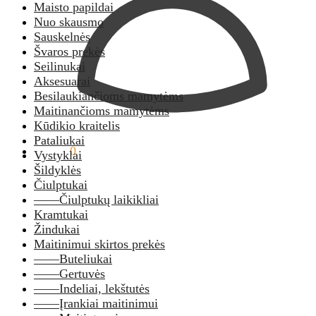
Maisto papildai
Nuo skausmo
Sauskelnės
Švaros prekės
Seilinukai
Aksesuarai
Besilaukiančioms mamytėms
Maitinančioms mamytėms
Kūdikio kraitelis
Pataliukai
0,00
€
0
Vystyklai
Šildyklės
Čiulptukai
——Čiulptukų laikikliai
Kramtukai
Žindukai
Maitinimui skirtos prekės
——Buteliukai
——Gertuvės
——Indeliai, lekštutės
——Įrankiai maitinimui