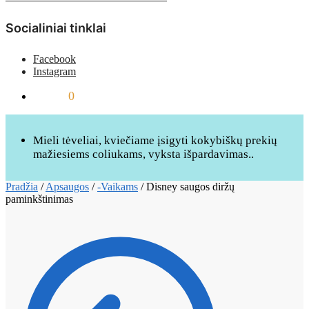
Socialiniai tinklai
Facebook
Instagram
0,00
€
0
Mieli tėveliai, kviečiame įsigyti kokybiškų prekių
mažiesiems coliukams, vyksta išpardavimas..
Pradžia
/
Apsaugos
/
-Vaikams
/
Disney saugos diržų
paminkštinimas