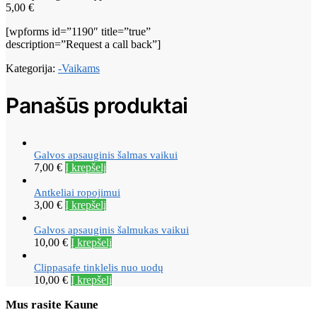
5,00
€
[wpforms id=”1190″ title=”true”
description=”Request a call back”]
Kategorija:
-Vaikams
Panašūs produktai
Galvos apsauginis šalmas vaikui
7,00
€
Į krepšelį
Antkeliai ropojimui
3,00
€
Į krepšelį
Galvos apsauginis šalmukas vaikui
10,00
€
Į krepšelį
Clippasafe tinklelis nuo uodų
10,00
€
Į krepšelį
Mus rasite Kaune