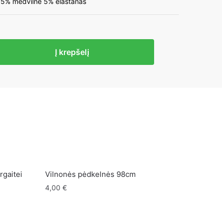
 95% medvilnė 5% elastanas
to
Į krepšelį
a
i
rgaitei
Vilnonės pėdkelnės 98cm
4,00
€