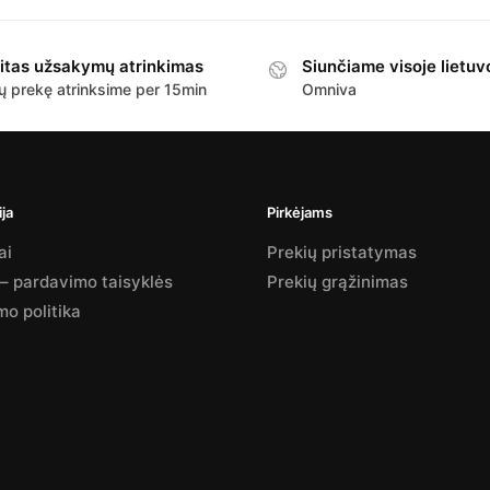
itas užsakymų atrinkimas
Siunčiame visoje lietuv
ų prekę atrinksime per 15min
Omniva
ja
Pirkėjams
ai
Prekių pristatymas
 – pardavimo taisyklės
Prekių grąžinimas
mo politika