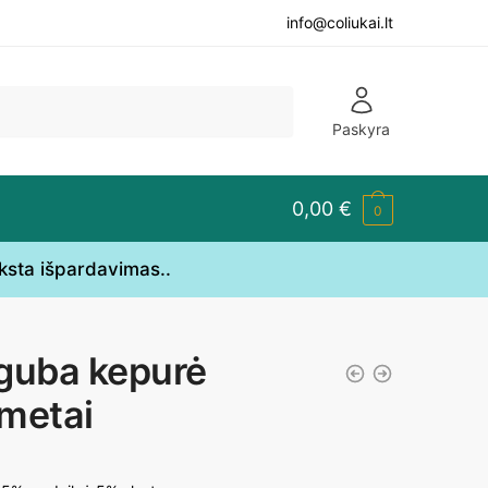
info@coliukai.lt
Paskyra
0,00
€
0
yksta išpardavimas..
guba kepurė
metai