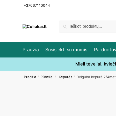
Skip
Skip
+37067110044
to
to
navigation
content
Ieškoti:
Ieškoti
Pradžia
Susisiekti su mumis
Parduotu
Mieli tėveliai, kvi
Pradžia
Rūbeliai
-Kepurės
Dviguba kepurė 2/4met
/
/
/