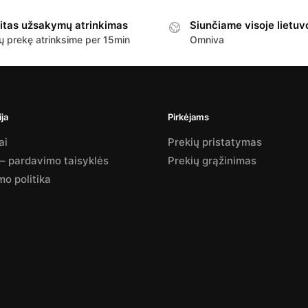
itas užsakymų atrinkimas
Siunčiame visoje lietuv
ų prekę atrinksime per 15min
Omniva
ja
Pirkėjams
ai
Prekių pristatymas
 – pardavimo taisyklės
Prekių grąžinimas
mo politika