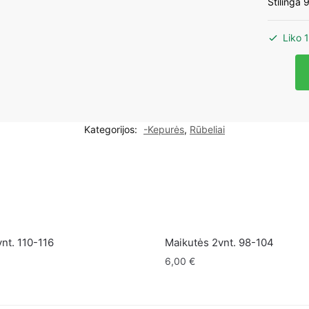
Stilinga
Liko 1
produk
kiekis:
Dvipusė
vaikiška
Kategorijos:
-Kepurės
,
Rūbeliai
kepurė
12-
36mėn.
vnt. 110-116
Maikutės 2vnt. 98-104
6,00
€