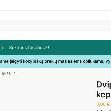
vė
Sek mus facebook!
ečiame įsigyti kokybiškų prekių mažiesiems coliukams, v
ė 12-36mėn.
Dvi
kep
3,00
€