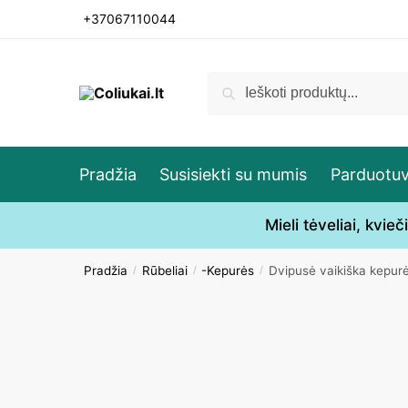
Skip
Skip
+37067110044
to
to
navigation
content
Ieškoti:
Ieškoti
Pradžia
Susisiekti su mumis
Parduotu
Mieli tėveliai, kvi
Pradžia
Rūbeliai
-Kepurės
Dvipusė vaikiška kepur
/
/
/