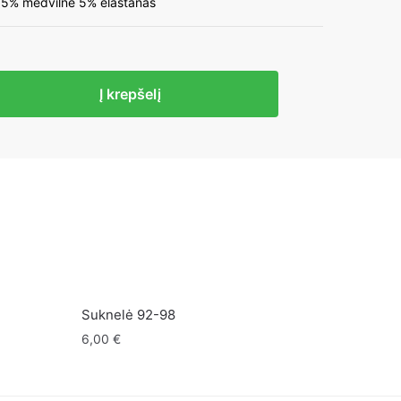
 95% medvilnė 5% elastanas
to
Į krepšelį
Suknelė 92-98
6,00
€