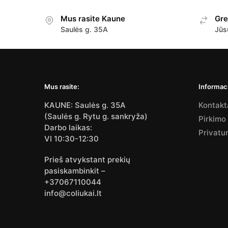
Mus rasite Kaune
Gre
Saulės g. 35A
Jūs
Mus rasite:
Informaci
KAUNE: Saulės g. 35A
Kontakt
(Saulės g. Rytu g. sankryža)
Pirkimo
Darbo laikas:
Privatu
VI 10:30-12:30
Prieš atvykstant prekių
pasiskambinkit –
+37067110044
info@coliukai.lt