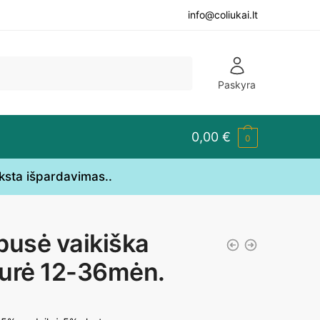
info@coliukai.lt
Paskyra
0,00
€
0
yksta išpardavimas..
pusė vaikiška
urė 12-36mėn.