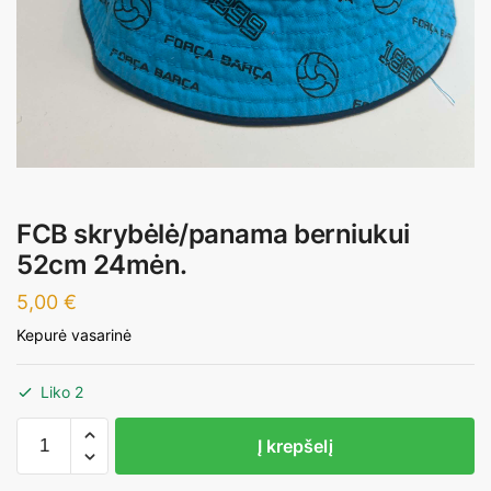
FCB skrybėlė/panama berniukui
52cm 24mėn.
5,00
€
Kepurė vasarinė
Liko 2
produkto
Į krepšelį
kiekis:
FCB