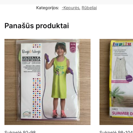
skrybėlė/panama
Kategorijos:
-Kepurės
,
Rūbeliai
berniukui
52cm
Panašūs produktai
24mėn.
Suknelė 92-98
Suknelė 98-104