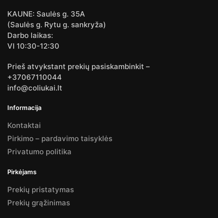
KAUNE: Saulės g. 35A
(Saulės g. Rytu g. sankryža)
Darbo laikas:
VI 10:30-12:30
Prieš atvykstant prekių pasiskambinkit –
+37067110044
info@coliukai.lt
Informacija
Kontaktai
Pirkimo – pardavimo taisyklės
Privatumo politika
Pirkėjams
Prekių pristatymas
Prekių grąžinimas