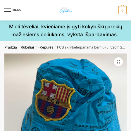
Skip
Skip
to
to
MENU
0
navigation
content
Mieli tėveliai, kviečiame įsigyti kokybiškų prekių
mažiesiems coliukams, vyksta išpardavimas..
Pradžia
Rūbeliai
-Kepurės
FCB skrybėlė/panama berniukui 52cm 24mėn.
/
/
/