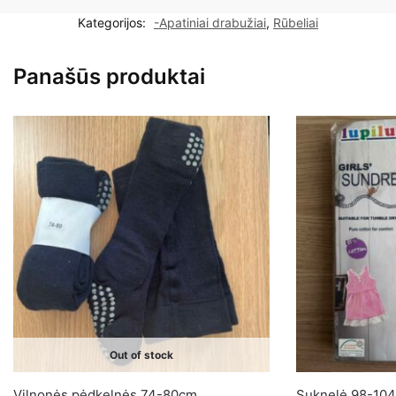
kelnaitės
Kategorijos:
-Apatiniai drabužiai
,
Rūbeliai
mergaitei
8/9metai
Panašūs produktai
Out of stock
Vilnonės pėdkelnės 74-80cm
Suknelė 98-104