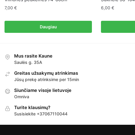
7,00
€
6,00
€
Daugiau
Mus rasite Kaune
Saulės g. 35A
Greitas užsakymų atrinkimas
Jūsų prekę atrinksime per 15min
Siunčiame visoje lietuvoje
Omniva
Turite klausimų?
Susisiekite +37067110044