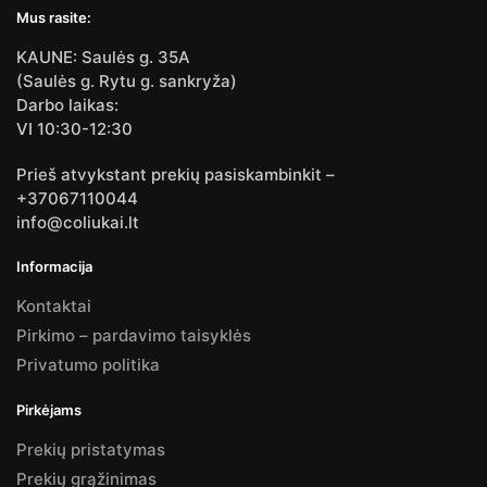
Mus rasite:
KAUNE: Saulės g. 35A
(Saulės g. Rytu g. sankryža)
Darbo laikas:
VI 10:30-12:30
Prieš atvykstant prekių pasiskambinkit –
+37067110044
info@coliukai.lt
Informacija
Kontaktai
Pirkimo – pardavimo taisyklės
Privatumo politika
Pirkėjams
Prekių pristatymas
Prekių grąžinimas