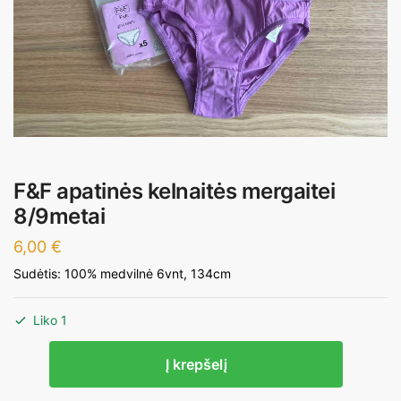
F&F apatinės kelnaitės mergaitei
8/9metai
6,00
€
Sudėtis: 100% medvilnė 6vnt, 134cm
Liko 1
produkto
Į krepšelį
kiekis:
F&F apatinės