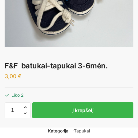
F&F batukai-tapukai 3-6mėn.
3,00
€
Liko 2
produkto
Į krepšelį
kiekis:
F&F
batukai-
Kategorija:
-Tapukai
tapukai