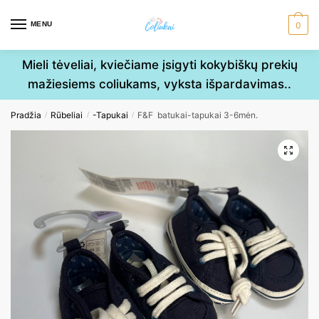
Skip
Skip
to
to
MENU
0
navigation
content
Mieli tėveliai, kviečiame įsigyti kokybiškų prekių
mažiesiems coliukams, vyksta išpardavimas..
Pradžia
Rūbeliai
-Tapukai
F&F batukai-tapukai 3-6mėn.
/
/
/