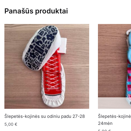
3-
Panašūs produktai
6mėn.
Šlepetės-kojinės su odiniu padu 27-28
Šlepetės-kojinė
24mėn
5,00
€