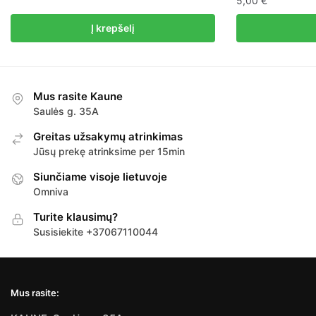
5,00
€
Į krepšelį
Mus rasite Kaune
Saulės g. 35A
Greitas užsakymų atrinkimas
Jūsų prekę atrinksime per 15min
Siunčiame visoje lietuvoje
Omniva
Turite klausimų?
Susisiekite +37067110044
Mus rasite: