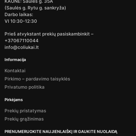
KAUNE: Saulės g. 35A
(Saulės g. Rytu g. sankryža)
Darbo laikas:
VI 10:30-12:30
Prieš atvykstant prekių pasiskambinkit –
+37067110044
info@coliukai.lt
Informacija
Kontaktai
Pirkimo – pardavimo taisyklės
Privatumo politika
Pirkėjams
Prekių pristatymas
Prekių grąžinimas
PRENUMERUOKITE NAUJIENLAIŠKĮ IR GAUKITE NUOLAIDĄ