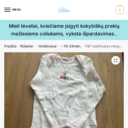
Skip
Skip
to
to
MENU
0
navigation
content
Mieli tėveliai, kviečiame įsigyti kokybiškų prekių
mažiesiems coliukams, vyksta išpardavimas..
Pradžia
Rūbeliai
-Smėlinukai
--18-24mėn.
F&F smėlinukas mergaitei 18-24mėn. 92cm
/
/
/
/