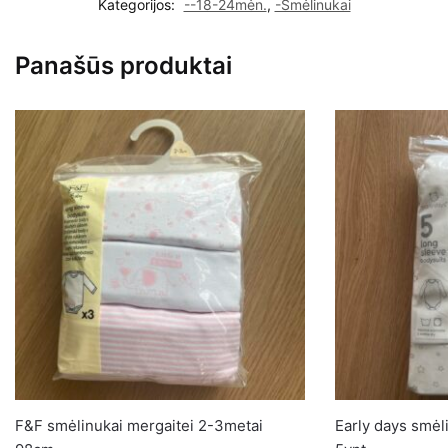
Kategorijos:
--18-24mėn.
,
-Smėlinukai
mergaitei
18-
Panašūs produktai
24mėn.
92cm
F&F smėlinukai mergaitei 2-3metai
Early days smė