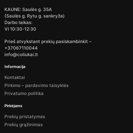
KAUNE: Saulės g. 35A
(Saulės g. Rytu g. sankryža)
Darbo laikas:
VI 10:30-12:30
Prieš atvykstant prekių pasiskambinkit –
+37067110044
info@coliukai.lt
Informacija
Kontaktai
Pirkimo – pardavimo taisyklės
Privatumo politika
Pirkėjams
Prekių pristatymas
Prekių grąžinimas