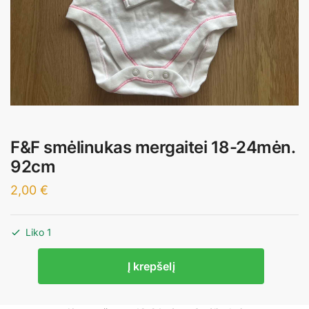
F&F smėlinukas mergaitei 18-24mėn.
92cm
2,00
€
Liko 1
produkto
Į krepšelį
kiekis:
F&F
smėlinukas