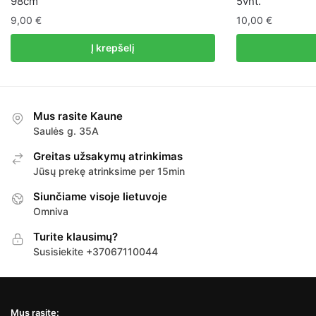
98cm
5vnt.
9,00
€
10,00
€
Į krepšelį
Mus rasite Kaune
Saulės g. 35A
Greitas užsakymų atrinkimas
Jūsų prekę atrinksime per 15min
Siunčiame visoje lietuvoje
Omniva
Turite klausimų?
Susisiekite +37067110044
Mus rasite: