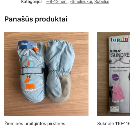
Kategorijos:
--9-12mėn.
,
-Smėlinukai
,
Rūbeliai
smėlinukai
9-
Panašūs produktai
12mėn.
80cm
5vnt.
Žieminės prailgintos pirštinės
Suknelė 110-11