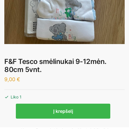
F&F Tesco smėlinukai 9-12mėn.
80cm 5vnt.
9,00
€
Liko 1
produkto
Į krepšelį
kiekis:
F&F
Tesco