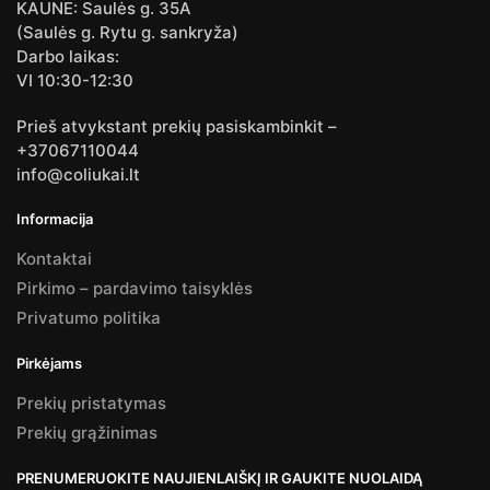
KAUNE: Saulės g. 35A
(Saulės g. Rytu g. sankryža)
Darbo laikas:
VI 10:30-12:30
Prieš atvykstant prekių pasiskambinkit –
+37067110044
info@coliukai.lt
Informacija
Kontaktai
Pirkimo – pardavimo taisyklės
Privatumo politika
Pirkėjams
Prekių pristatymas
Prekių grąžinimas
PRENUMERUOKITE NAUJIENLAIŠKĮ IR GAUKITE NUOLAIDĄ