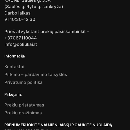
KAUNE: Saulės g. 35A
(Saulės g. Rytu g. sankryža)
Darbo laikas:
VI 10:30-12:30
Prieš atvykstant prekių pasiskambinkit –
+37067110044
info@coliukai.lt
Informacija
Kontaktai
Pirkimo – pardavimo taisyklės
Privatumo politika
Pirkėjams
Prekių pristatymas
Prekių grąžinimas
PRENUMERUOKITE NAUJIENLAIŠKĮ IR GAUKITE NUOLAIDĄ