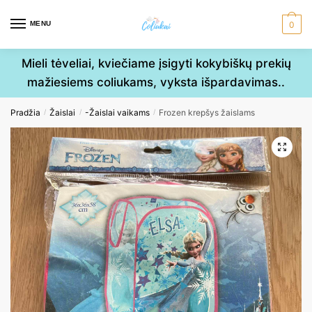
Skip
Skip
to
to
MENU
0
navigation
content
Mieli tėveliai, kviečiame įsigyti kokybiškų prekių
mažiesiems coliukams, vyksta išpardavimas..
Pradžia
Žaislai
-Žaislai vaikams
Frozen krepšys žaislams
/
/
/