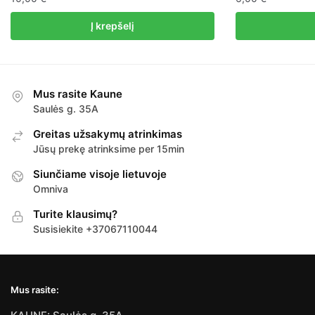
Į krepšelį
Mus rasite Kaune
Saulės g. 35A
Greitas užsakymų atrinkimas
Jūsų prekę atrinksime per 15min
Siunčiame visoje lietuvoje
Omniva
Turite klausimų?
Susisiekite +37067110044
Mus rasite: