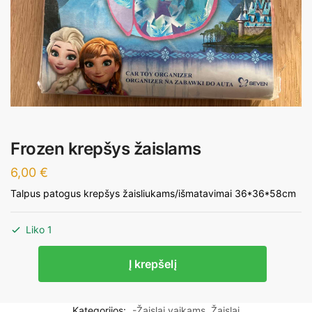
Frozen krepšys žaislams
6,00
€
Talpus patogus krepšys žaisliukams/išmatavimai 36*36*58cm
Liko 1
produkto
Į krepšelį
kiekis:
Frozen
krepšys
Kategorijos:
-Žaislai vaikams
,
Žaislai