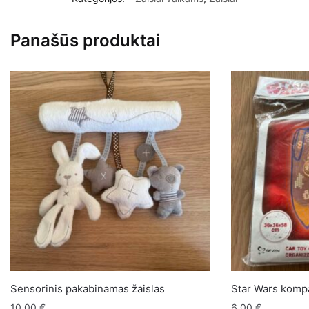
žaislams
Panašūs produktai
Sensorinis pakabinamas žaislas
Star Wars kompa
10,00
€
6,00
€