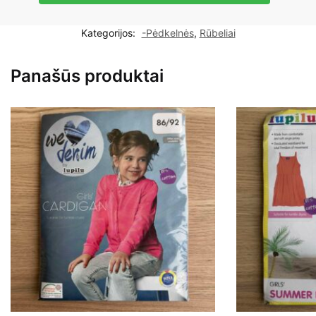
Lea
lygios
Kategorijos:
-Pėdkelnės
,
Rūbeliai
pėdkelnės
mergaitei
Panašūs produktai
92-
98cm