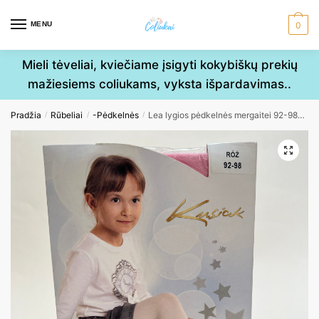
Skip
Skip
to
to
MENU
0
navigation
content
Mieli tėveliai, kviečiame įsigyti kokybiškų prekių
mažiesiems coliukams, vyksta išpardavimas..
Pradžia
Rūbeliai
-Pėdkelnės
Lea lygios pėdkelnės mergaitei 92-98cm
/
/
/