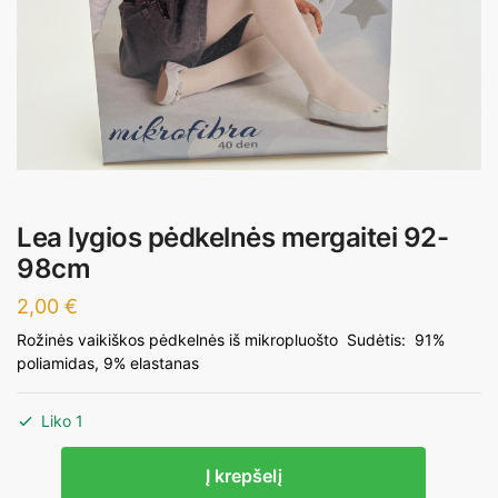
Lea lygios pėdkelnės mergaitei 92-
98cm
2,00
€
Rožinės vaikiškos pėdkelnės iš mikropluošto Sudėtis: 91%
poliamidas, 9% elastanas
Liko 1
produkto
Į krepšelį
kiekis: