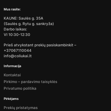
Mus rasite:
KAUNE: Saulės g. 35A
(Saulės g. Rytu g. sankryža)
Darbo laikas:
VI 10:30-12:30
Prieš atvykstant prekių pasiskambinkit –
+37067110044
info@coliukai.lt
Informacija
Kontaktai
Pirkimo – pardavimo taisyklės
Privatumo politika
Pirkėjams
Prekių pristatymas