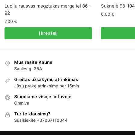
Lupilu rausvas megztukas mergaitei 86-
Suknelė 98-104
92
6,00
€
7,00
€
Į krepšelį
Mus rasite Kaune
Saulės g. 35A
Greitas užsakymų atrinkimas
Jūsų prekę atrinksime per 15min
Siunčiame visoje lietuvoje
Omniva
Turite klausimų?
Susisiekite +37067110044