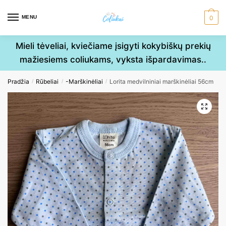
Skip
Skip
to
to
MENU
0
navigation
content
Mieli tėveliai, kviečiame įsigyti kokybiškų prekių
mažiesiems coliukams, vyksta išpardavimas..
Pradžia
Rūbeliai
-Marškinėliai
Lorita medvilniniai marškinėliai 56cm
/
/
/