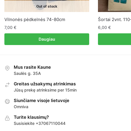
Out of stock
Vilnonės pėdkelnės 74-80cm
Šortai 2vnt. 110
7,00
€
6,00
€
Daugiau
Mus rasite Kaune
Saulės g. 35A
Greitas užsakymų atrinkimas
Jūsų prekę atrinksime per 15min
Siunčiame visoje lietuvoje
Omniva
Turite klausimų?
Susisiekite +37067110044