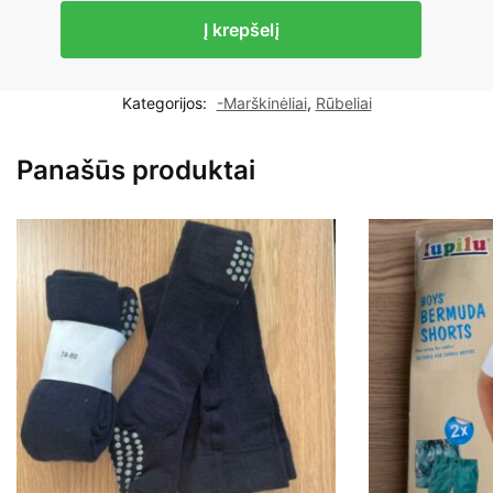
produkto
Į krepšelį
kiekis:
Lorita
medvilniniai
Kategorijos:
-Marškinėliai
,
Rūbeliai
marškinėliai
56cm
Panašūs produktai