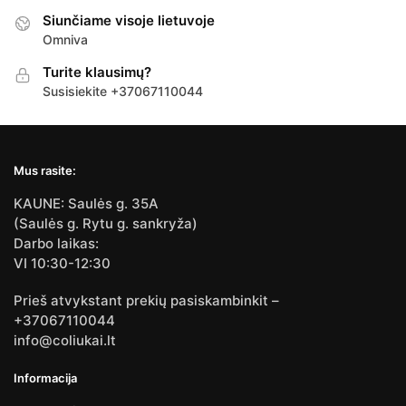
Siunčiame visoje lietuvoje
Omniva
Turite klausimų?
Susisiekite +37067110044
Mus rasite:
KAUNE: Saulės g. 35A
(Saulės g. Rytu g. sankryža)
Darbo laikas:
VI 10:30-12:30
Prieš atvykstant prekių pasiskambinkit –
+37067110044
info@coliukai.lt
Informacija