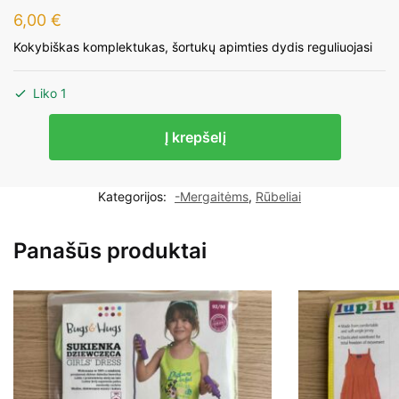
6,00
€
Kokybiškas komplektukas, šortukų apimties dydis reguliuojasi
Liko 1
produkto
Į krepšelį
kiekis:
Lupilu
komplektas
Kategorijos:
-Mergaitėms
,
Rūbeliai
mergaitei
86-
Panašūs produktai
92cm