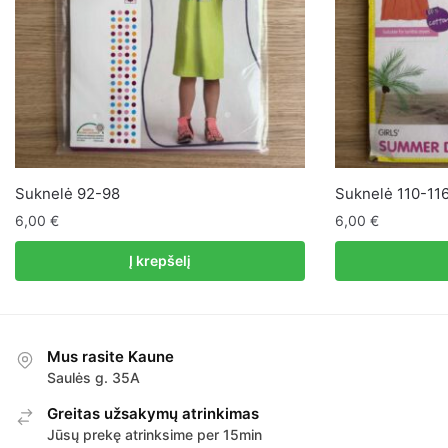
Suknelė 92-98
Suknelė 110-11
6,00
€
6,00
€
Į krepšelį
Mus rasite Kaune
Saulės g. 35A
Greitas užsakymų atrinkimas
Jūsų prekę atrinksime per 15min