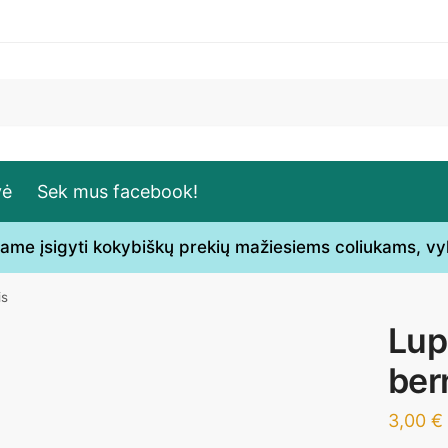
vė
Sek mus facebook!
ečiame įsigyti kokybiškų prekių mažiesiems coliukams, v
is
Lup
ber
3,00
€