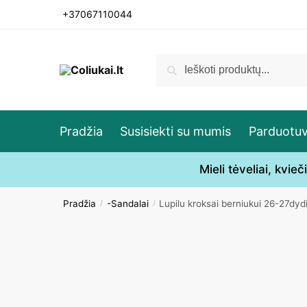
Skip
Skip
+37067110044
to
to
navigation
content
Ieškoti:
Ieškoti
Pradžia
Susisiekti su mumis
Parduotu
Mieli tėveliai, kvi
Pradžia
-Sandalai
Lupilu kroksai berniukui 26-27dyd
/
/