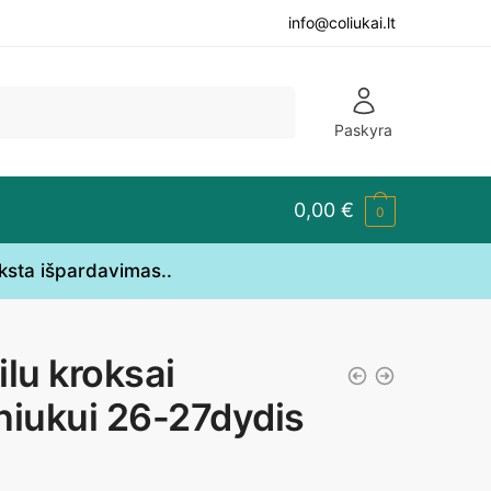
info@coliukai.lt
Paskyra
0,00
€
0
yksta išpardavimas..
ilu kroksai
niukui 26-27dydis