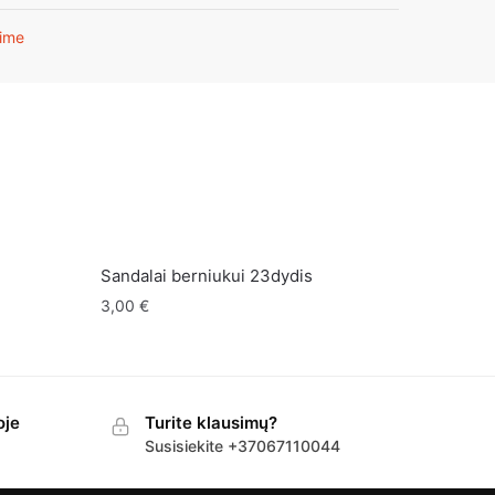
ime
Sandalai berniukui 23dydis
3,00
€
oje
Turite klausimų?
Susisiekite +37067110044