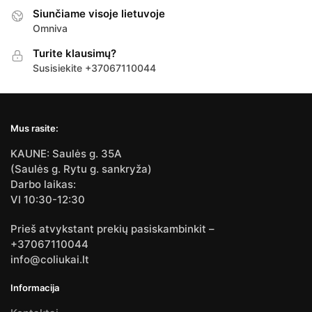
Siunčiame visoje lietuvoje
Omniva
Turite klausimų?
Susisiekite +37067110044
Mus rasite:
KAUNE: Saulės g. 35A
(Saulės g. Rytu g. sankryža)
Darbo laikas:
VI 10:30-12:30
Prieš atvykstant prekių pasiskambinkit –
+37067110044
info@coliukai.lt
Informacija