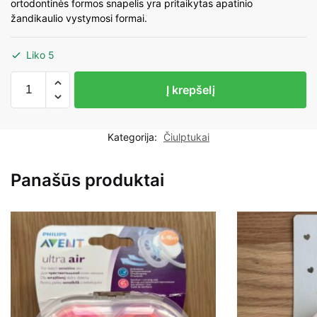
ortodontinės formos snapelis yra pritaikytas apatinio
žandikaulio vystymosi formai.
Liko 5
produkto
Į krepšelį
kiekis:
MAM
Air
Kategorija:
Čiulptukai
Night
čiulptukas
Panašūs produktai
nuo
16+mėn.