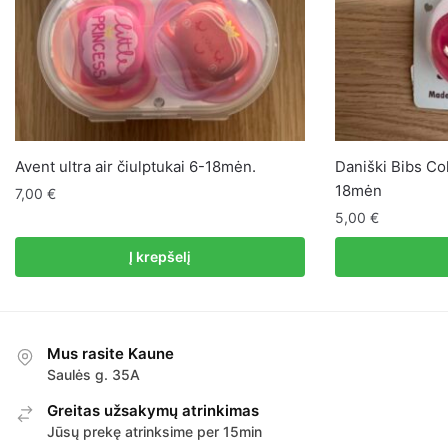
Avent ultra air čiulptukai 6-18mėn.
Daniški Bibs Col
18mėn
7,00
€
5,00
€
Į krepšelį
Mus rasite Kaune
Saulės g. 35A
Greitas užsakymų atrinkimas
Jūsų prekę atrinksime per 15min