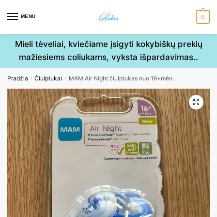
Skip
Skip
to
to
MENU
0
navigation
content
Mieli tėveliai, kviečiame įsigyti kokybiškų prekių
mažiesiems coliukams, vyksta išpardavimas..
Pradžia
Čiulptukai
MAM Air Night čiulptukas nuo 16+mėn.
/
/