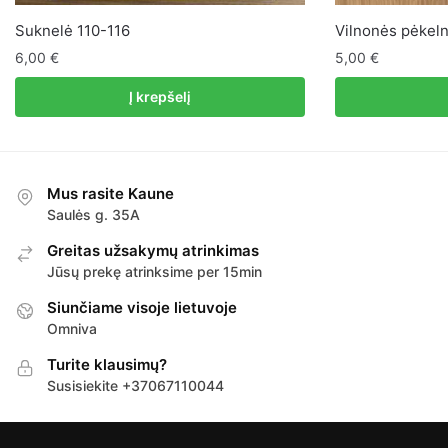
Suknelė 110-116
Vilnonės pėkel
6,00
€
5,00
€
Į krepšelį
Mus rasite Kaune
Saulės g. 35A
Greitas užsakymų atrinkimas
Jūsų prekę atrinksime per 15min
Siunčiame visoje lietuvoje
Omniva
Turite klausimų?
Susisiekite +37067110044