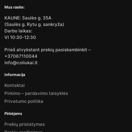
Mus rasite:
KAUNE: Saulės g. 35A
(Saulės g. Rytu g. sankryža)
Darbo laikas:
VI 10:30-12:30
Prieš atvykstant prekių pasiskambinkit –
+37067110044
info@coliukai.lt
Informacija
Kontaktai
Pirkimo – pardavimo taisyklės
Privatumo politika
Pirkėjams
Prekių pristatymas