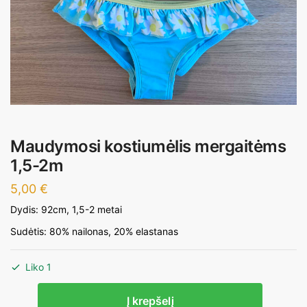
Maudymosi kostiumėlis mergaitėms
1,5-2m
5,00
€
Dydis: 92cm, 1,5-2 metai
Sudėtis: 80% nailonas, 20% elastanas
Liko 1
produkto
Į krepšelį
kiekis: