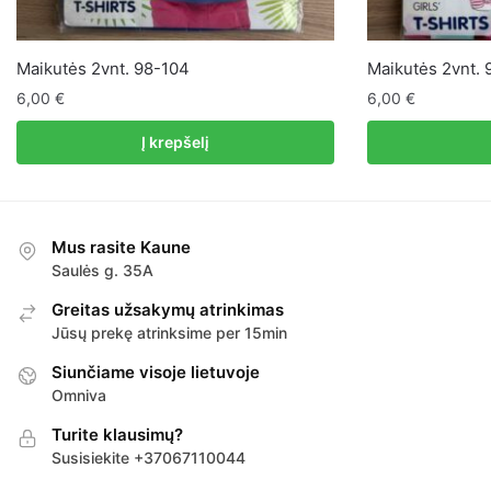
Maikutės 2vnt. 98-104
Maikutės 2vnt. 
6,00
€
6,00
€
Į krepšelį
Mus rasite Kaune
Saulės g. 35A
Greitas užsakymų atrinkimas
Jūsų prekę atrinksime per 15min
Siunčiame visoje lietuvoje
Omniva
Turite klausimų?
Susisiekite +37067110044