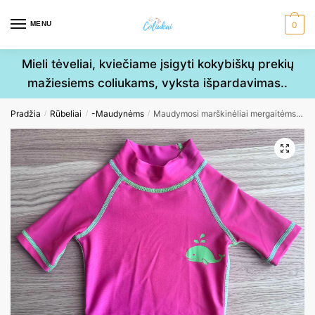
Skip
Skip
to
to
MENU
0
navigation
content
Mieli tėveliai, kviečiame įsigyti kokybiškų prekių
mažiesiems coliukams, vyksta išpardavimas..
Pradžia
Rūbeliai
-Maudynėms
Maudymosi marškinėliai mergaitėms 1-2m
/
/
/