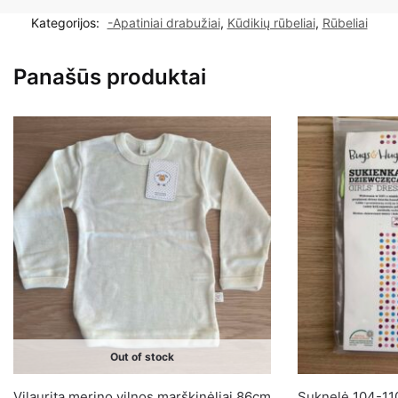
kelnaitės
Kategorijos:
-Apatiniai drabužiai
,
Kūdikių rūbeliai
,
Rūbeliai
su
raukinukais
Panašūs produktai
1
vnt.
„Paslėpk
sauskelnes”
6-
9mėn.
Out of stock
Vilaurita merino vilnos marškinėliai 86cm
Suknelė 104-11