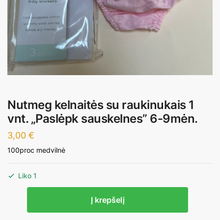
Nutmeg kelnaitės su raukinukais 1
vnt. „Paslėpk sauskelnes” 6-9mėn.
3,00
€
100proc medvilnė
Liko 1
produkto
Į krepšelį
kiekis:
Nutmeg