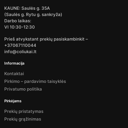
KAUNE: Saulės g. 35A
(Saulės g. Rytu g. sankryža)
Darbo laikas:
VI 10:30-12:30
Prieš atvykstant prekių pasiskambinkit –
+37067110044
info@coliukai.lt
Informacija
Kontaktai
Pirkimo – pardavimo taisyklės
Privatumo politika
Pirkėjams
Prekių pristatymas
Prekių grąžinimas