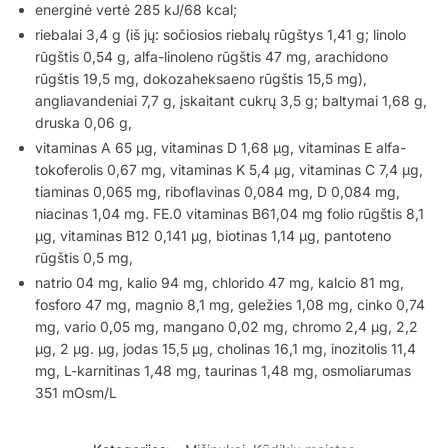
energinė vertė 285 kJ/68 kcal;
riebalai 3,4 g (iš jų: sočiosios riebalų rūgštys 1,41 g; linolo
rūgštis 0,54 g, alfa-linoleno rūgštis 47 mg, arachidono
rūgštis 19,5 mg, dokozaheksaeno rūgštis 15,5 mg),
angliavandeniai 7,7 g, įskaitant cukrų 3,5 g; baltymai 1,68 g,
druska 0,06 g,
vitaminas A 65 μg, vitaminas D 1,68 μg, vitaminas E alfa-
tokoferolis 0,67 mg, vitaminas K 5,4 μg, vitaminas C 7,4 μg,
tiaminas 0,065 mg, riboflavinas 0,084 mg, D 0,084 mg,
niacinas 1,04 mg. FE.0 vitaminas B61,04 mg folio rūgštis 8,1
μg, vitaminas B12 0,141 μg, biotinas 1,14 μg, pantoteno
rūgštis 0,5 mg,
natrio 04 mg, kalio 94 mg, chlorido 47 mg, kalcio 81 mg,
fosforo 47 mg, magnio 8,1 mg, geležies 1,08 mg, cinko 0,74
mg, vario 0,05 mg, mangano 0,02 mg, chromo 2,4 μg, 2,2
μg, 2 μg. μg, jodas 15,5 μg, cholinas 16,1 mg, inozitolis 11,4
mg, L-karnitinas 1,48 mg, taurinas 1,48 mg, osmoliarumas
351 mOsm/L