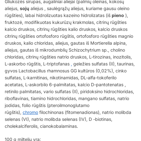
Gliukozės sirupas, augaliniai aliejai (palmių oleinas, kokosų
aliejus,
sojų
aliejus , saulėgrąžų aliejus, kuriame gausu oleino
rūgšties), labai hidrolizuotas kazeino hidrolizatas (iš
pieno
),
fruktozė, modifikuotas kukurūzų krakmolas, citrinų rūgšties
kalcio druskos, citrinų rūgšties kalio druskos, kalcio druskos
citrinų rūgšties ortofosforo rūgštis, ortofosforo rūgšties magnio
druskos, kalio chloridas, aliejus, gautas iš Mortierella alpina,
aliejus, gautas iš mikrodumblių Schizochytrium sp., cholino
chloridas, citrinų rūgšties natrio druskos, L-tirozinas, inozitolis,
L-askorbo rūgštis, L-triptofanas
,
geležies sulfatas (II), taurinas,
gyvos Lactobacillus rhamnosus GG kultūros (0,02%), cinko
sulfatas, L-karnitinas, nikotinamidas, DL-alfa-tokoferilo
acetatas, L-askorbilo 6-palmitatas, kalcio D-pantotenatas ,
retinilo palmitatas, vario sulfatas (II), piridoksino hidrochloridas,
riboflavinas, tiamino hidrochloridas, mangano sulfatas, natrio
jodidas, folio rūgštis (pteroilmonoglutamo
rūgštis),
chromo
filochinonas (fitomenadionas), natrio molibda
selenas (VI), natrio molibda selenas (IV), D -biotinas,
cholekalciferolis, cianokobalaminas.
100 g miltelių yra: