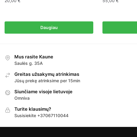
20,00
€
55,00
€
Daugiau
Mus rasite Kaune
Saulės g. 35A
Greitas užsakymų atrinkimas
Jūsų prekę atrinksime per 15min
Siunčiame visoje lietuvoje
Omniva
Turite klausimų?
Susisiekite +37067110044