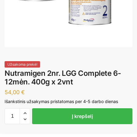
Užsakoma prekė!
Nutramigen 2nr. LGG Complete 6-
12mėn. 400g x 2vnt
54,00
€
Išankstinis užsakymas pristatomas per 4-5 darbo dienas
produkto
Į krepšelį
kiekis:
Nutramigen
2nr.