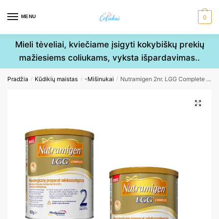
Skip
Skip
to
to
MENU
0
navigation
content
Mieli tėveliai, kviečiame įsigyti kokybiškų prekių
mažiesiems coliukams, vyksta išpardavimas..
Pradžia
Kūdikių maistas
-Mišinukai
Nutramigen 2nr. LGG Complete 6-12mėn. 400g x 2vnt
/
/
/