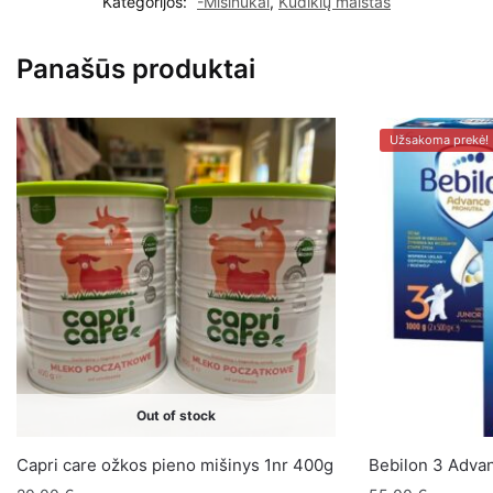
Kategorijos:
-Mišinukai
,
Kūdikių maistas
Panašūs produktai
Užsakoma prekė!
Out of stock
Capri care ožkos pieno mišinys 1nr 400g
Bebilon 3 Advan