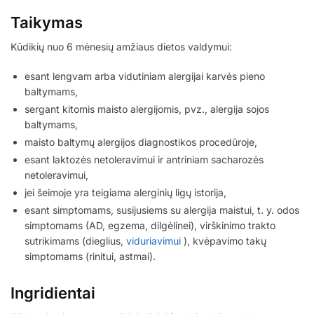
Taikymas
Kūdikių nuo 6 mėnesių amžiaus dietos valdymui:
esant lengvam arba vidutiniam alergijai karvės pieno
baltymams,
sergant kitomis maisto alergijomis, pvz., alergija sojos
baltymams,
maisto baltymų alergijos diagnostikos procedūroje,
esant laktozės netoleravimui ir antriniam sacharozės
netoleravimui,
jei šeimoje yra teigiama alerginių ligų istorija,
esant simptomams, susijusiems su alergija maistui, t. y. odos
simptomams (AD, egzema, dilgėlinei), virškinimo trakto
sutrikimams (dieglius,
viduriavimui
), kvėpavimo takų
simptomams (rinitui, astmai).
Ingridientai