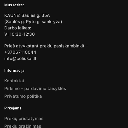
Mus rasite:
KAUNE: Saulės g. 35A
(Saulės g. Rytu g. sankryža)
Darbo laikas:
VI 10:30-12:30
Prieš atvykstant prekių pasiskambinkit –
+37067110044
info@coliukai.lt
Informacija
Kontaktai
Pirkimo – pardavimo taisyklės
Privatumo politika
Pirkėjams
Prekių pristatymas
Prekių grąžinimas