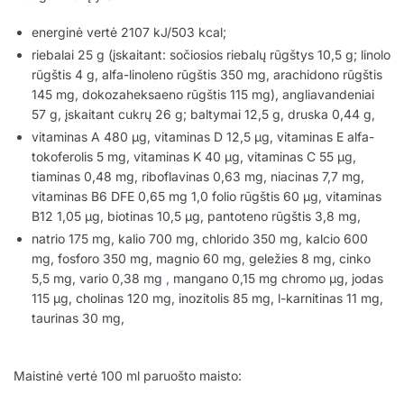
energinė vertė 2107 kJ/503 kcal;
riebalai 25 g (įskaitant: sočiosios riebalų rūgštys 10,5 g; linolo
rūgštis 4 g, alfa-linoleno rūgštis 350 mg, arachidono rūgštis
145 mg, dokozaheksaeno rūgštis 115 mg), angliavandeniai
57 g, įskaitant cukrų 26 g; baltymai 12,5 g, druska 0,44 g,
vitaminas A 480 μg, vitaminas D 12,5 μg, vitaminas E alfa-
tokoferolis 5 mg, vitaminas K 40 μg, vitaminas C 55 μg,
tiaminas 0,48 mg, riboflavinas 0,63 mg, niacinas 7,7 mg,
vitaminas B6 DFE 0,65 mg 1,0 folio rūgštis 60 μg, vitaminas
B12 1,05 μg, biotinas 10,5 μg, pantoteno rūgštis 3,8 mg,
natrio 175 mg, kalio 700 mg, chlorido 350 mg, kalcio 600
mg, fosforo 350 mg, magnio 60 mg, geležies 8 mg, cinko
5,5 mg, vario 0,38 mg
,
mangano 0,15 mg chromo μg, jodas
115 μg, cholinas 120 mg, inozitolis 85 mg, l-karnitinas 11 mg,
taurinas 30 mg,
Maistinė vertė 100 ml paruošto maisto: