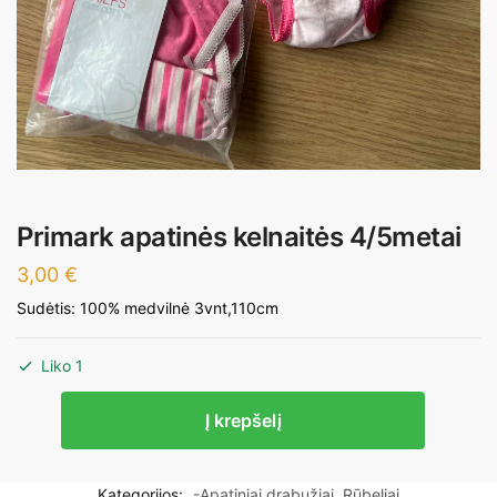
Primark apatinės kelnaitės 4/5metai
3,00
€
Sudėtis: 100% medvilnė 3vnt,110cm
Liko 1
produkto
Į krepšelį
kiekis:
Primark
apatinės
Kategorijos:
-Apatiniai drabužiai
,
Rūbeliai