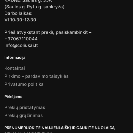
KAUNE: Saulės g. 35A
(Saulės g. Rytu g. sankryža)
Darbo laikas:
VI 10:30-12:30
Prieš atvykstant prekių pasiskambinkit –
+37067110044
info@coliukai.lt
Informacija
Kontaktai
Pirkimo – pardavimo taisyklės
Privatumo politika
Pirkėjams
Prekių pristatymas
Prekių grąžinimas
PRENUMERUOKITE NAUJIENLAIŠKĮ IR GAUKITE NUOLAIDĄ