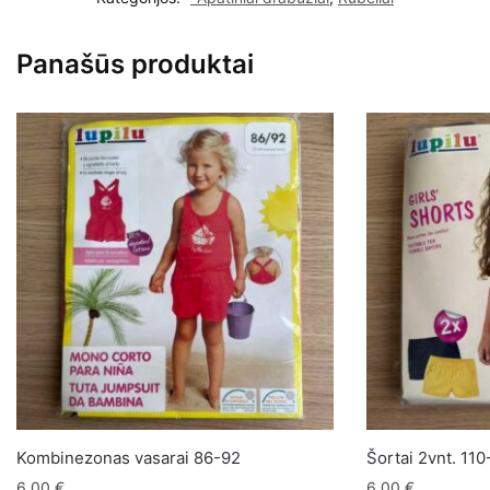
kelnaitės
4/5metai
Panašūs produktai
Kombinezonas vasarai 86-92
Šortai 2vnt. 110
6,00
€
6,00
€