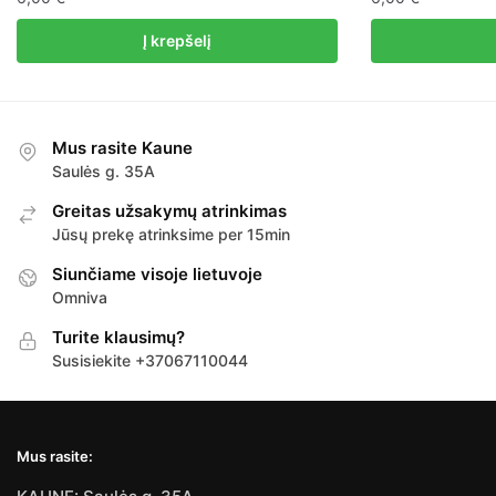
Į krepšelį
Mus rasite Kaune
Saulės g. 35A
Greitas užsakymų atrinkimas
Jūsų prekę atrinksime per 15min
Siunčiame visoje lietuvoje
Omniva
Turite klausimų?
Susisiekite +37067110044
Mus rasite: