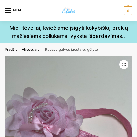
Skip
Skip
to
to
MENU
0
navigation
content
Mieli tėveliai, kviečiame įsigyti kokybiškų prekių
mažiesiems coliukams, vyksta išpardavimas..
Pradžia
Aksesuarai
Rausva galvos juosta su gėlyte
/
/