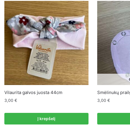
Vilaurita galvos juosta 44cm
Smėlinukų prailg
3,00
€
3,00
€
Į krepšelį