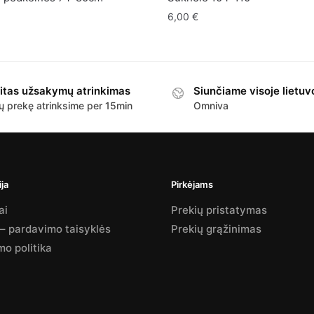
6,00
€
itas užsakymų atrinkimas
Siunčiame visoje lietuv
ų prekę atrinksime per 15min
Omniva
ja
Pirkėjams
ai
Prekių pristatymas
 – pardavimo taisyklės
Prekių grąžinimas
mo politika