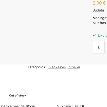
2,00
€
Sudėtis:
Madingos
pluoštas
Liko 
produk
kiekis:
Rausvo
pėdkeln
Kategorijos:
-Pėdkelnės
,
Rūbeliai
mergait
116-
128cm
60den
Out of stock
s pėdkelnės 74-80cm
Suknelė 104-110