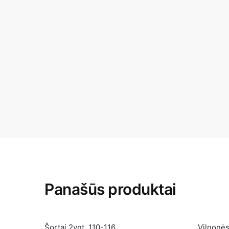
Panašūs produktai
Šortai 2vnt. 110-116
Vilnonė