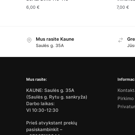
6,00
€
7,00
€
Mus rasite Kaune
Gre
Saulės g. 35A
Jūs
Mus rasite:
Informaci
KAUNE: Saulės g. 35A
Kontakt
(Saulės g. Rytu g. sankryža)
Pirkimo
Darbo laikas:
Privatu
VI 10:30-12:30
Prieš atvykstant prekių
pasiskambinkit –