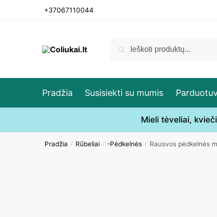
Skip
Skip
+37067110044
to
to
navigation
content
Ieškoti:
Ieškoti
Pradžia
Susisiekti su mumis
Parduotu
Mieli tėveliai, kvi
Pradžia
Rūbeliai
-Pėdkelnės
Rausvos pėdkelnės m
/
/
/