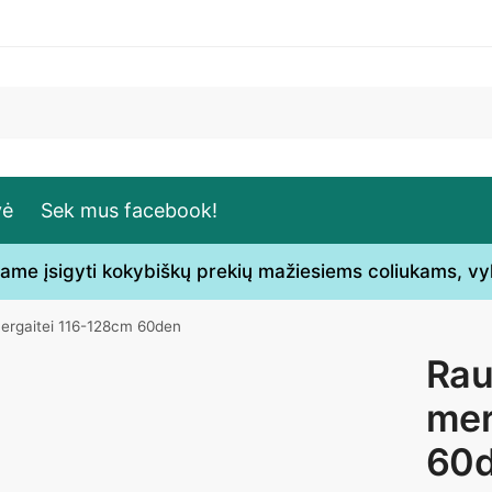
vė
Sek mus facebook!
ečiame įsigyti kokybiškų prekių mažiesiems coliukams, v
ergaitei 116-128cm 60den
Rau
mer
60