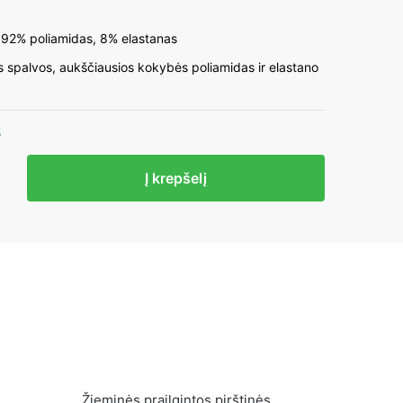
 92% poliamidas, 8% elastanas
 spalvos, aukščiausios kokybės poliamidas ir elastano
5
to
Į krepšelį
s
ės
ei
Žieminės prailgintos pirštinės