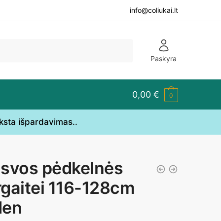
info@coliukai.lt
Paskyra
0,00
€
0
yksta išpardavimas..
svos pėdkelnės
gaitei 116-128cm
den