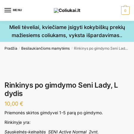
Skip
Skip
to
to
MENU
0
navigation
content
Mieli tėveliai, kviečiame įsigyti kokybiškų prekių
mažiesiems coliukams, vyksta išpardavimas..
Pradžia
Besilaukiančioms mamytėms
Rinkinys po gimdymo Seni Lady, L dydis
/
/
Rinkinys po gimdymo Seni Lady, L
dydis
10,00
€
Priemonės skirtos gimdyvei 1-5 parą po gimdymo.
Rinkinyje yra:
Sauskelnės-kelnaitės SENI Active Normal 2vnt.