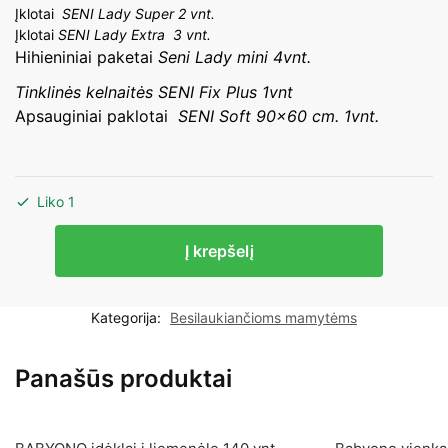
Įklotai
SENI Lady Super 2 vnt.
Įklotai
SENI Lady Extra 3 vnt.
Hihieniniai paketai
Seni Lady mini 4vnt.
Tinklinės kelnaitės SENI Fix Plus 1vnt
Apsauginiai paklotai
SENI Soft 90×60 cm. 1vnt.
Liko 1
produkto
Į krepšelį
kiekis:
Rinkinys
po
Kategorija:
Besilaukiančioms mamytėms
gimdymo
Seni
Panašūs produktai
Lady,
L
dydis