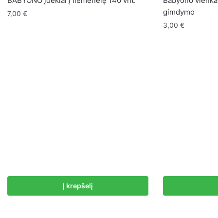
BABYONO įdėklai į liemenėlę 140 vnt.
Babyono vienkar
gimdymo
7,00
€
3,00
€
Į krepšelį