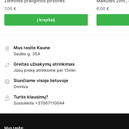
Žieminės prailgintos pirštinės
Maikutės 2vnt.,
7,00
€
6,00
€
Į krepšelį
Mus rasite Kaune
Saulės g. 35A
Greitas užsakymų atrinkimas
Jūsų prekę atrinksime per 15min
Siunčiame visoje lietuvoje
Omniva
Turite klausimų?
Susisiekite +37067110044
Mus rasite: