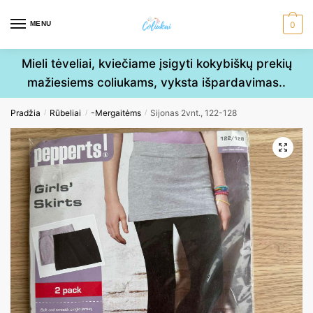
Skip
Skip
to
to
MENU
0
navigation
content
Mieli tėveliai, kviečiame įsigyti kokybiškų prekių
mažiesiems coliukams, vyksta išpardavimas..
Pradžia
Rūbeliai
-Mergaitėms
Sijonas 2vnt., 122-128
/
/
/