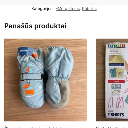
2vnt.,
Kategorijos:
-Mergaitėms
,
Rūbeliai
122-
128
Panašūs produktai