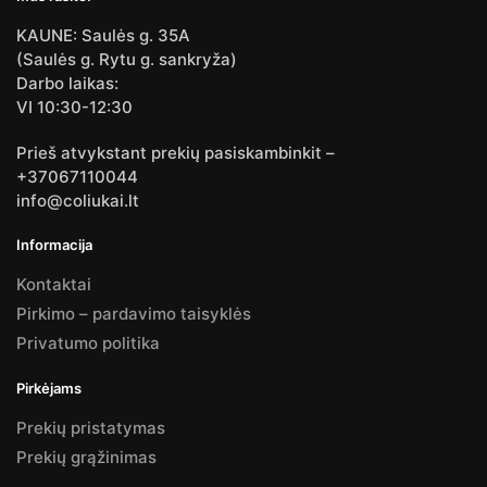
KAUNE: Saulės g. 35A
(Saulės g. Rytu g. sankryža)
Darbo laikas:
VI 10:30-12:30
Prieš atvykstant prekių pasiskambinkit –
+37067110044
info@coliukai.lt
Informacija
Kontaktai
Pirkimo – pardavimo taisyklės
Privatumo politika
Pirkėjams
Prekių pristatymas
Prekių grąžinimas