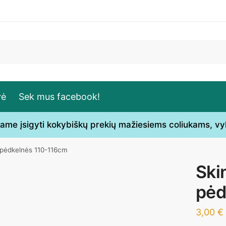
vė
Sek mus facebook!
ečiame įsigyti kokybiškų prekių mažiesiems coliukams, v
s pėdkelnės 110-116cm
Ski
pėd
3,00
€