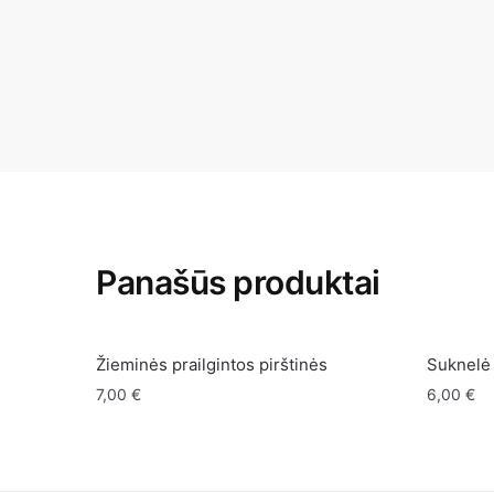
Panašūs produktai
Žieminės prailgintos pirštinės
Suknelė
7,00
€
6,00
€