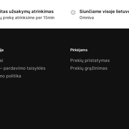
itas užsakymų atrinkimas
Siunčiame visoje lietuv
ų prekę atrinksime per 15min
Omniva
ja
Pirkėjams
ai
Prekių pristatymas
 – pardavimo taisyklės
Prekių grąžinimas
mo politika