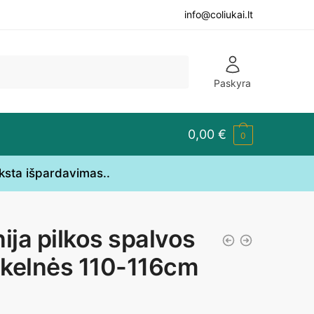
info@coliukai.lt
Paskyra
0,00
€
0
yksta išpardavimas..
nija pilkos spalvos
kelnės 110-116cm