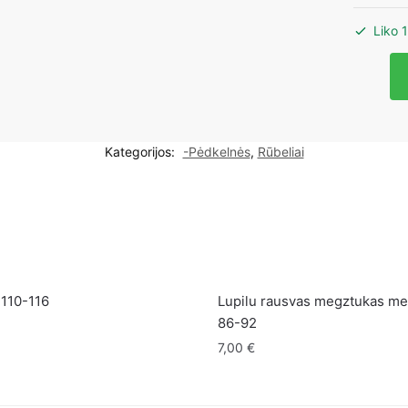
Liko 1
produk
kiekis:
Skinija
pilkos
Kategorijos:
-Pėdkelnės
,
Rūbeliai
spalvos
pėdkeln
110-
116cm
 110-116
Lupilu rausvas megztukas me
86-92
7,00
€