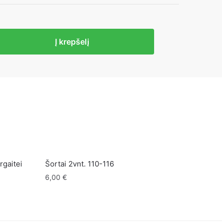
to
Į krepšelį
ės
rgaitei
Šortai 2vnt. 110-116
6,00
€