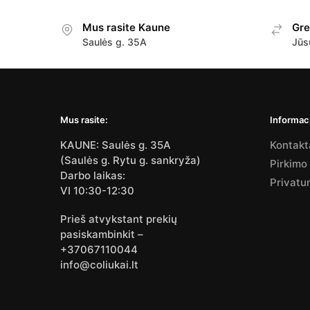
Mus rasite Kaune
Gre
Saulės g. 35A
Jūs
Mus rasite:
Informaci
KAUNE: Saulės g. 35A
Kontakt
(Saulės g. Rytu g. sankryža)
Pirkimo
Darbo laikas:
Privatu
VI 10:30-12:30
Prieš atvykstant prekių
pasiskambinkit –
+37067110044
info@coliukai.lt