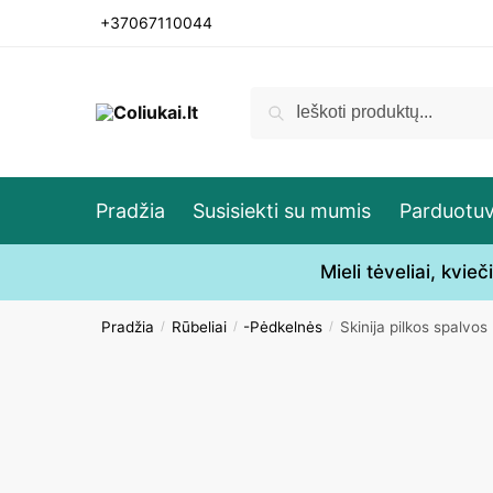
Skip
Skip
+37067110044
to
to
navigation
content
Ieškoti:
Ieškoti
Pradžia
Susisiekti su mumis
Parduotu
Mieli tėveliai, kvi
Pradžia
Rūbeliai
-Pėdkelnės
Skinija pilkos spalvo
/
/
/