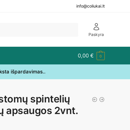
info@coliukai.lt
Paskyra
0,00
€
0
yksta išpardavimas..
stomų spintelių
ų apsaugos 2vnt.