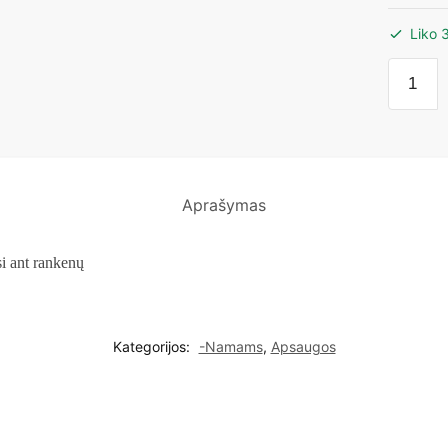
Liko 
produk
kiekis:
Varsto
spinteli
durų
apsaug
Aprašymas
2vnt.
si ant rankenų
Kategorijos:
-Namams
,
Apsaugos