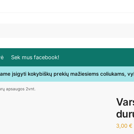
vė
Sek mus facebook!
ečiame įsigyti kokybiškų prekių mažiesiems coliukams, v
urų apsaugos 2vnt.
Var
dur
3,00
€