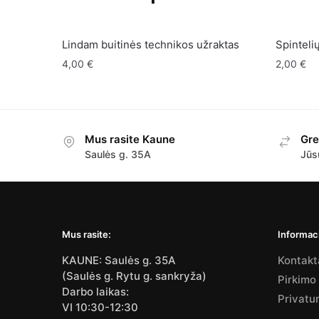
Lindam buitinės technikos užraktas
Spinteli
4,00
€
2,00
€
Mus rasite Kaune
Gre
Saulės g. 35A
Jūs
Mus rasite:
Informaci
KAUNE: Saulės g. 35A
Kontakt
(Saulės g. Rytu g. sankryža)
Pirkimo
Darbo laikas:
Privatu
VI 10:30-12:30