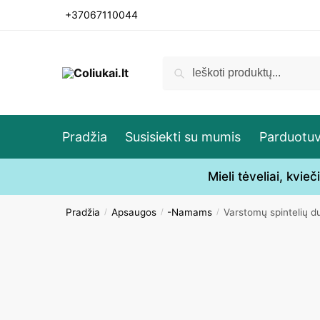
Skip
Skip
+37067110044
to
to
navigation
content
Ieškoti:
Ieškoti
Pradžia
Susisiekti su mumis
Parduotu
Mieli tėveliai, kvi
Pradžia
Apsaugos
-Namams
Varstomų spintelių d
/
/
/