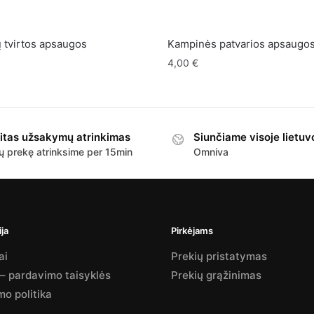
ų tvirtos apsaugos
Kampinės patvarios apsaugos
4,00
€
itas užsakymų atrinkimas
Siunčiame visoje lietuv
ų prekę atrinksime per 15min
Omniva
ja
Pirkėjams
ai
Prekių pristatymas
 – pardavimo taisyklės
Prekių grąžinimas
mo politika