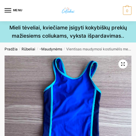
Skip
Skip
to
to
MENU
0
navigation
content
Mieli tėveliai, kviečiame įsigyti kokybiškų prekių
mažiesiems coliukams, vyksta išpardavimas..
Pradžia
Rūbeliai
-Maudynėms
Vientisas maudymosi kostiumėlis mergaitėms 110cm
/
/
/