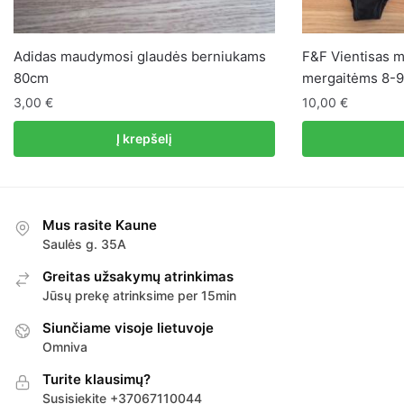
Adidas maudymosi glaudės berniukams
F&F Vientisas 
80cm
mergaitėms 8-
3,00
€
10,00
€
Į krepšelį
Mus rasite Kaune
Saulės g. 35A
Greitas užsakymų atrinkimas
Jūsų prekę atrinksime per 15min
Siunčiame visoje lietuvoje
Omniva
Turite klausimų?
Susisiekite +37067110044