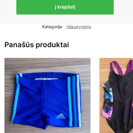
produkto
Į krepšelį
kiekis:
Vientisas
maudymosi
Kategorija:
-Maudynėms
kostiumėlis
mergaitėms
Panašūs produktai
110cm