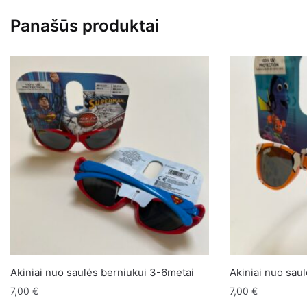
44cm
Panašūs produktai
Akiniai nuo saulės berniukui 3-6metai
Akiniai nuo sau
7,00
€
7,00
€