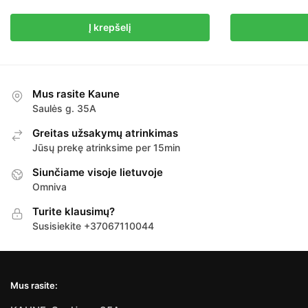
Į krepšelį
Mus rasite Kaune
Saulės g. 35A
Greitas užsakymų atrinkimas
Jūsų prekę atrinksime per 15min
Siunčiame visoje lietuvoje
Omniva
Turite klausimų?
Susisiekite +37067110044
Mus rasite: