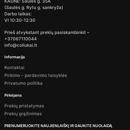
KAUNE: Saulės g. 35A
(Saulės g. Rytu g. sankryža)
Darbo laikas:
VI 10:30-12:30
Prieš atvykstant prekių pasiskambinkit –
+37067110044
info@coliukai.lt
Informacija
Kontaktai
Pirkimo – pardavimo taisyklės
Privatumo politika
Pirkėjams
Prekių pristatymas
Prekių grąžinimas
PRENUMERUOKITE NAUJIENLAIŠKĮ IR GAUKITE NUOLAIDĄ