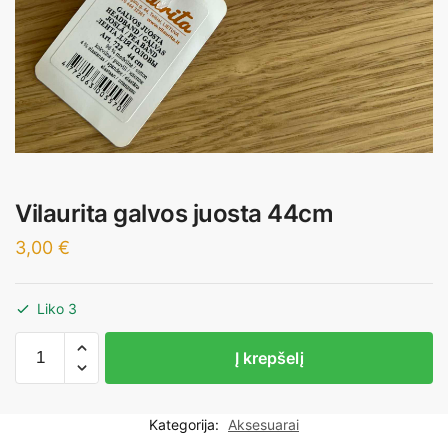
Vilaurita galvos juosta 44cm
3,00
€
Liko 3
produkto
Į krepšelį
kiekis:
Vilaurita
galvos
Kategorija:
Aksesuarai
juosta