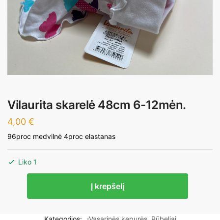
Vilaurita skarelė 48cm 6-12mėn.
4,00
€
96proc medvilnė 4proc elastanas
Liko 1
produkto
Į krepšelį
kiekis:
Vilaurita
skarelė
Kategorijos:
-Vasarinės kepurės
,
Rūbeliai