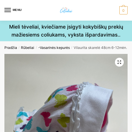
Skip
Skip
to
to
MENU
0
navigation
content
Mieli tėveliai, kviečiame įsigyti kokybiškų prekių
mažiesiems coliukams, vyksta išpardavimas..
Pradžia
Rūbeliai
-Vasarinės kepurės
Vilaurita skarelė 48cm 6-12mėn.
/
/
/