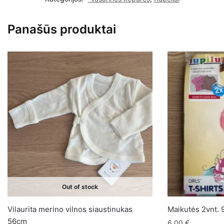
48cm
6-
Panašūs produktai
12mėn.
Out of stock
Vilaurita merino vilnos siaustinukas
Maikutės 2vnt. 
56cm
6,00
€