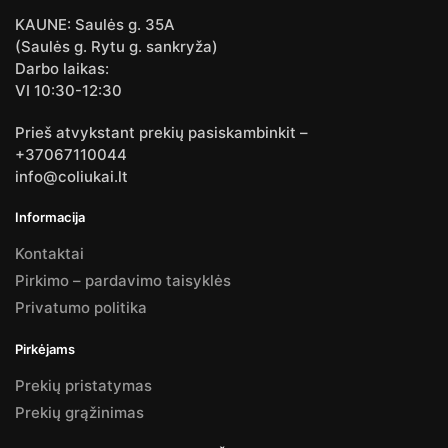
KAUNE: Saulės g. 35A
(Saulės g. Rytu g. sankryža)
Darbo laikas:
VI 10:30-12:30
Prieš atvykstant prekių pasiskambinkit –
+37067110044
info@coliukai.lt
Informacija
Kontaktai
Pirkimo – pardavimo taisyklės
Privatumo politika
Pirkėjams
Prekių pristatymas
Prekių grąžinimas