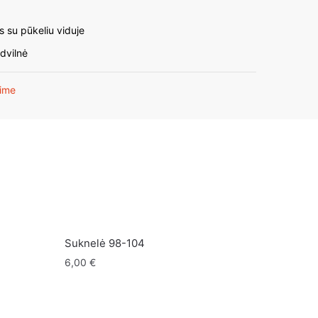
as su pūkeliu viduje
dvilnė
ime
Suknelė 98-104
6,00
€