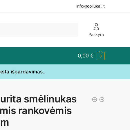
info@coliukai.lt
Paskyra
0,00
€
0
yksta išpardavimas..
aurita smėlinukas
omis rankovėmis
cm