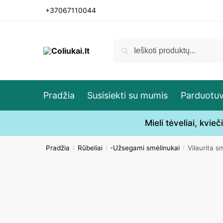
Skip
Skip
+37067110044
to
to
navigation
content
Ieškoti:
Ieškoti
Pradžia
Susisiekti su mumis
Parduotu
Mieli tėveliai, kvi
Pradžia
Rūbeliai
-Užsegami smėlinukai
Vilaurita 
/
/
/