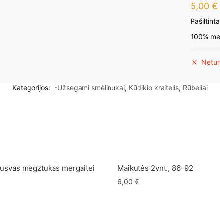
5,00
€
Pašiltint
100% me
Netur
Kategorijos:
-Užsegami smėlinukai
,
Kūdikio kraitelis
,
Rūbeliai
ausvas megztukas mergaitei
Maikutės 2vnt., 86-92
6,00
€