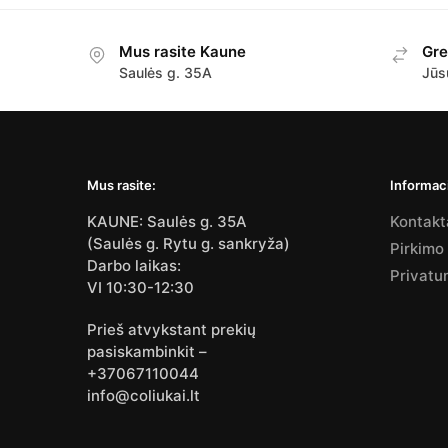
Mus rasite Kaune
Gre
Saulės g. 35A
Jūs
Mus rasite:
Informaci
KAUNE: Saulės g. 35A
Kontakt
(Saulės g. Rytu g. sankryža)
Pirkimo
Darbo laikas:
Privatu
VI 10:30-12:30
Prieš atvykstant prekių
pasiskambinkit –
+37067110044
info@coliukai.lt