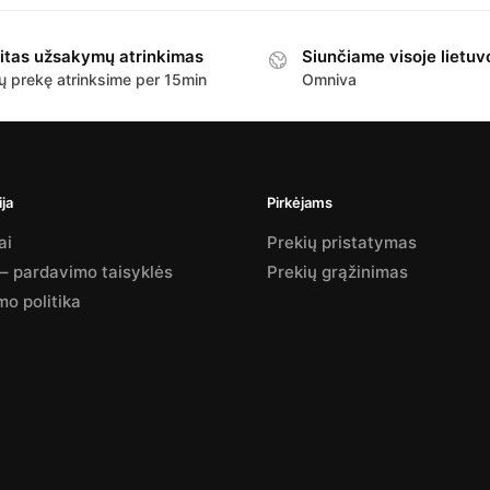
itas užsakymų atrinkimas
Siunčiame visoje lietuv
ų prekę atrinksime per 15min
Omniva
ja
Pirkėjams
ai
Prekių pristatymas
 – pardavimo taisyklės
Prekių grąžinimas
mo politika