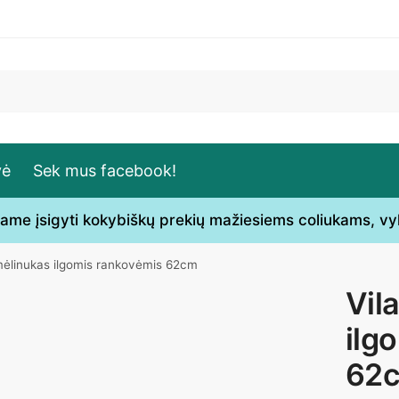
vė
Sek mus facebook!
ečiame įsigyti kokybiškų prekių mažiesiems coliukams, v
smėlinukas ilgomis rankovėmis 62cm
Vil
ilg
62