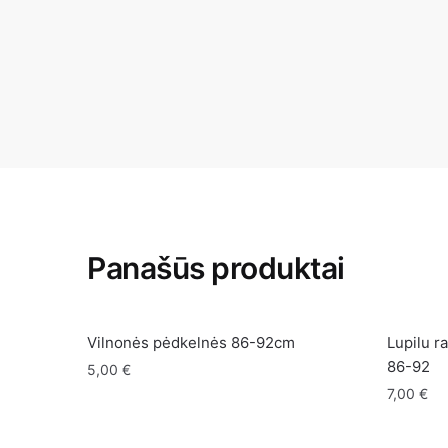
Panašūs produktai
Vilnonės pėdkelnės 86-92cm
Lupilu r
86-92
5,00
€
7,00
€