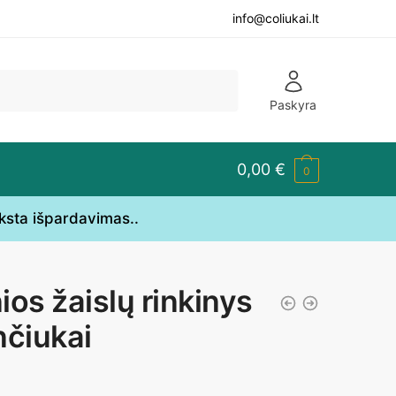
info@coliukai.lt
Paskyra
0,00
€
0
yksta išpardavimas..
ios žaislų rinkinys
nčiukai