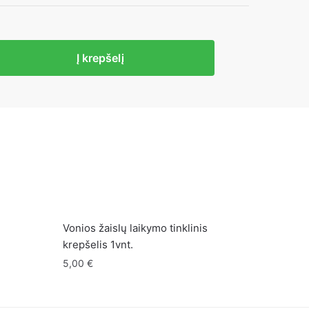
to
Į krepšelį
i
Vonios žaislų laikymo tinklinis
krepšelis 1vnt.
5,00
€