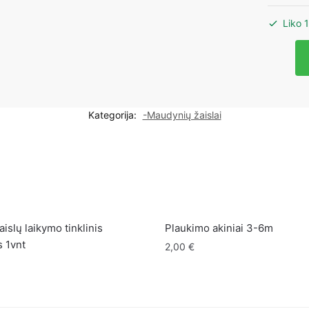
Liko 1
produk
kiekis:
Vonios
žaislų
Kategorija:
-Maudynių žaislai
rinkinys
-
Ančiuka
islų laikymo tinklinis
Plaukimo akiniai 3-6m
s 1vnt
2,00
€