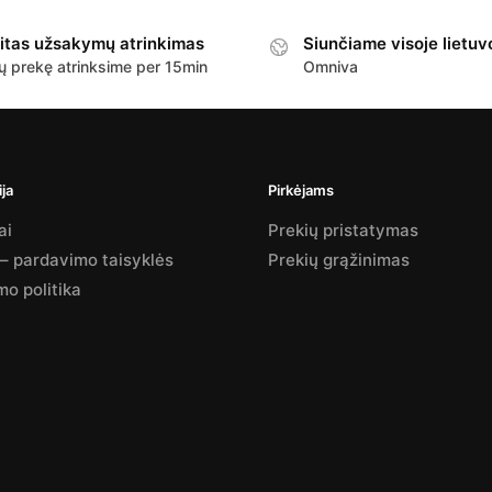
itas užsakymų atrinkimas
Siunčiame visoje lietuv
ų prekę atrinksime per 15min
Omniva
ja
Pirkėjams
ai
Prekių pristatymas
 – pardavimo taisyklės
Prekių grąžinimas
mo politika