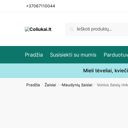
Skip
Skip
+37067110044
to
to
navigation
content
Ieškoti:
Ieškoti
Pradžia
Susisiekti su mumis
Parduotu
Mieli tėveliai, kvi
Pradžia
Žaislai
-Maudynių žaislai
Vonios žaislų rin
/
/
/