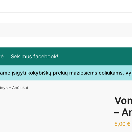
vė
Sek mus facebook!
ečiame įsigyti kokybiškų prekių mažiesiems coliukams, v
kinys – Ančiukai
Von
– A
5,00
€