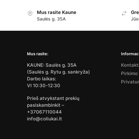
Mus rasite Kaune
Gre
Saulės g. 35A
Jūs
Mus rasite:
Informaci
KAUNE: Saulės g. 35A
Kontakt
(Saulės g. Rytu g. sankryža)
Pirkimo
Darbo laikas:
Privatu
VI 10:30-12:30
Prieš atvykstant prekių
pasiskambinkit –
+37067110044
info@coliukai.lt