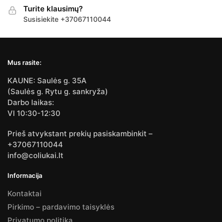
Turite klausimų?
Susisiekite +37067110044
Mus rasite:
KAUNE: Saulės g. 35A
(Saulės g. Rytu g. sankryža)
Darbo laikas:
VI 10:30-12:30
Prieš atvykstant prekių pasiskambinkit –
+37067110044
info@coliukai.lt
Informacija
Kontaktai
Pirkimo – pardavimo taisyklės
Privatumo politika