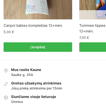
Canpol babies komplektas 12+mėn.
Tommee tippee l
12+mėn.
5,00
€
7,00
€
Į krepšelį
Mus rasite Kaune
Saulės g. 35A
Greitas užsakymų atrinkimas
Jūsų prekę atrinksime per 15min
Siunčiame visoje lietuvoje
Omniva