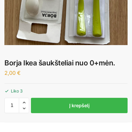
Borja Ikea šaukšteliai nuo 0+mėn.
2,00
€
Liko 3
produkto
Į krepšelį
kiekis:
Borja
Ikea
šaukšteliai