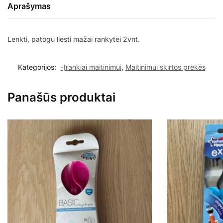
Aprašymas
nuo
0+mėn.
Lenkti, patogu liesti mažai rankytei 2vnt.
Kategorijos:
-Įrankiai maitinimui
,
Maitinimui skirtos prekės
Panašūs produktai