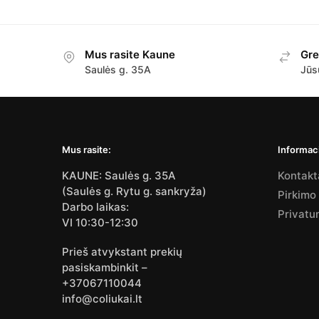
Mus rasite Kaune
Gre
Saulės g. 35A
Jūs
Mus rasite:
Informaci
KAUNE: Saulės g. 35A
Kontakt
(Saulės g. Rytu g. sankryža)
Pirkimo
Darbo laikas:
Privatu
VI 10:30-12:30
Prieš atvykstant prekių
pasiskambinkit –
+37067110044
info@coliukai.lt