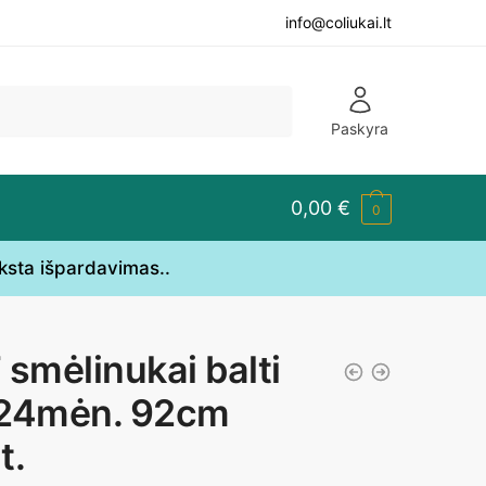
info@coliukai.lt
Paskyra
0,00
€
0
yksta išpardavimas..
 smėlinukai balti
24mėn. 92cm
t.