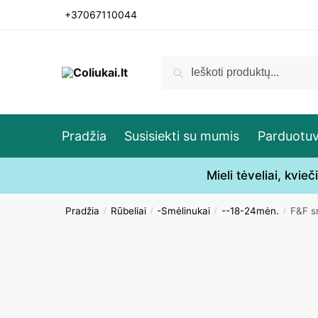
Skip
Skip
+37067110044
to
to
navigation
content
Ieškoti:
Ieškoti
Pradžia
Susisiekti su mumis
Parduotu
Mieli tėveliai, kvi
Pradžia
Rūbeliai
-Smėlinukai
--18-24mėn.
F&F s
/
/
/
/