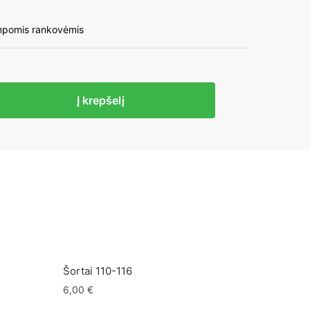
mpomis rankovėmis
to
Į krepšelį
kai
Šortai 110-116
6,00
€