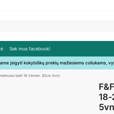
vė
Sek mus facebook!
ečiame įsigyti kokybiškų prekių mažiesiems coliukams, v
mėlinukai balti 18-24mėn. 92cm 5vnt.
F&F
18-
5vn