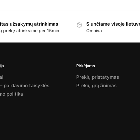
itas užsakymų atrinkimas
Siunčiame visoje lietuv
ų prekę atrinksime per 15min
Omniva
ja
Pirkėjams
ai
Prekių pristatymas
 – pardavimo taisyklės
Prekių grąžinimas
mo politika