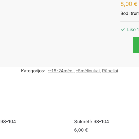
8,00
€
Bodi tru
Liko 1
produk
kiekis:
F&F
smėlinu
Kategorijos:
--18-24mėn.
,
-Smėlinukai
,
Rūbeliai
balti
18-
24mėn.
92cm
5vnt.
 98-104
Suknelė 98-104
6,00
€