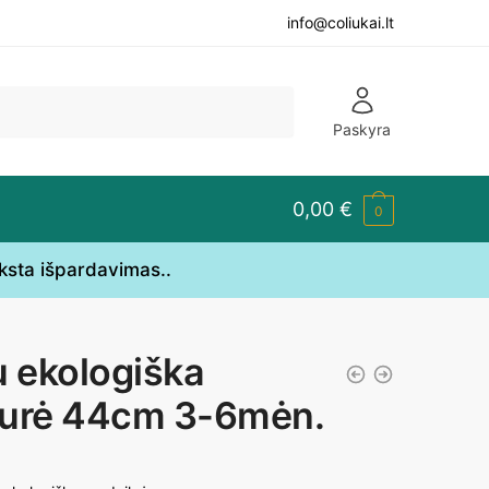
info@coliukai.lt
Paskyra
0,00
€
0
yksta išpardavimas..
u ekologiška
urė 44cm 3-6mėn.