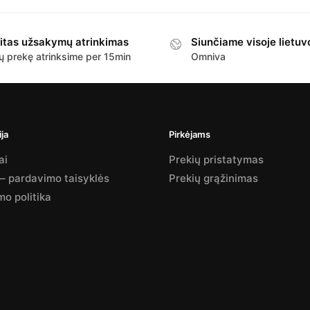
itas užsakymų atrinkimas
Siunčiame visoje lietuv
ų prekę atrinksime per 15min
Omniva
ja
Pirkėjams
ai
Prekių pristatymas
 – pardavimo taisyklės
Prekių grąžinimas
mo politika