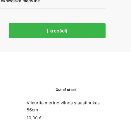
 ekologiška medvilnė
5
to
Į krepšelį
ška
Out of stock
Vilaurita merino vilnos siaustinukas
56cm
10,00
€