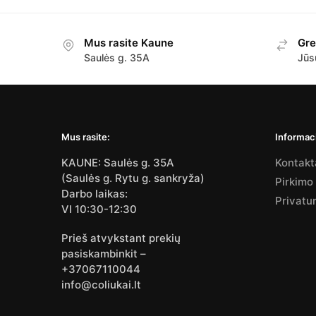
Mus rasite Kaune
Gre
Saulės g. 35A
Jūs
Mus rasite:
Informaci
KAUNE: Saulės g. 35A
Kontakt
(Saulės g. Rytu g. sankryža)
Pirkimo
Darbo laikas:
Privatu
VI 10:30-12:30
Prieš atvykstant prekių
pasiskambinkit –
+37067110044
info@coliukai.lt