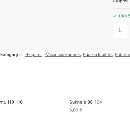
100proc.
Liko 
produk
kiekis:
Lulu
ekologi
Kategorijos:
-Kepurės
,
-Vasarinės kepurės
,
Kūdikio kraitelis
,
Rūbeliai
kepurė
44cm
3-
6mėn.
vnt. 110-116
Suknelė 98-104
6,00
€