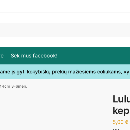
vė
Sek mus facebook!
ečiame įsigyti kokybiškų prekių mažiesiems coliukams, v
ė 44cm 3-6mėn.
Lul
kep
5,00
€