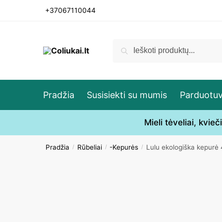
Skip
Skip
+37067110044
to
to
navigation
content
Ieškoti:
Ieškoti
Pradžia
Susisiekti su mumis
Parduotu
Mieli tėveliai, kvi
Pradžia
Rūbeliai
-Kepurės
Lulu ekologiška kepur
/
/
/