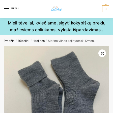
Skip
Skip
to
to
MENU
0
navigation
content
Mieli tėveliai, kviečiame įsigyti kokybiškų prekių
mažiesiems coliukams, vyksta išpardavimas..
Pradžia
Rūbeliai
-Kojinės
Merino vilnos kojinytės 6-12mėn.
/
/
/