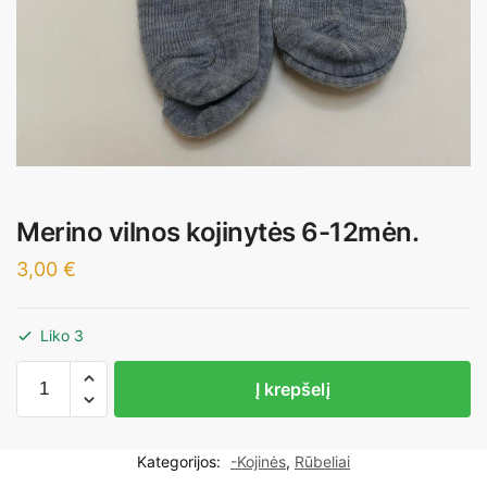
Merino vilnos kojinytės 6-12mėn.
3,00
€
Liko 3
produkto
Į krepšelį
kiekis:
Merino
vilnos
Kategorijos:
-Kojinės
,
Rūbeliai
kojinytės