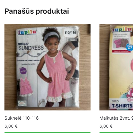
6-
Panašūs produktai
12mėn.
Suknelė 110-116
Maikutės 2vnt. 
6,00
€
6,00
€