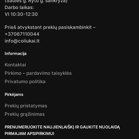
(Saulės g. Rytu g. sankryža)
Darbo laikas:
VI 10:30-12:30
Prieš atvykstant prekių pasiskambinkit –
+37067110044
info@coliukai.lt
Informacija
Kontaktai
Pirkimo – pardavimo taisyklės
Privatumo politika
Pirkėjams
Prekių pristatymas
Prekių grąžinimas
PRENUMERUOKITE NAUJIENLAIŠKĮ IR GAUKITE NUOLAIDĄ
PIRMAJAM APSIPIRKIMUI