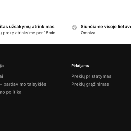
itas užsakymų atrinkimas
Siunčiame visoje lietuv
ų prekę atrinksime per 15min
Omniva
ja
Pirkėjams
ai
Prekių pristatymas
 – pardavimo taisyklės
Prekių grąžinimas
mo politika