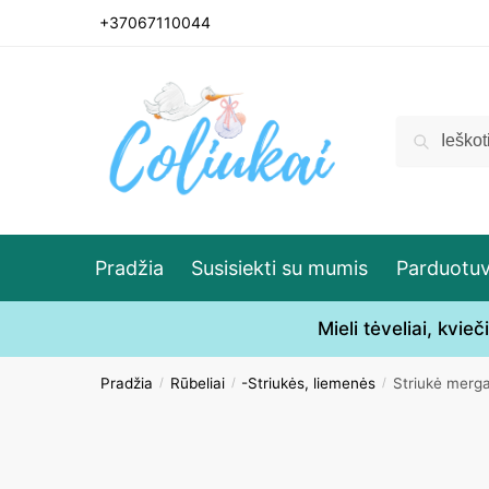
Skip
Skip
+37067110044
to
to
navigation
content
Ieškoti:
Ieškoti
Pradžia
Susisiekti su mumis
Parduotu
Mieli tėveliai, kvi
Pradžia
Rūbeliai
-Striukės, liemenės
Striukė merg
/
/
/