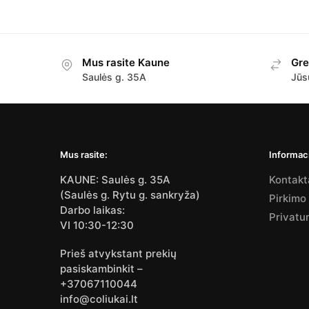
Mus rasite Kaune
Gre
Saulės g. 35A
Jūs
Mus rasite:
Informaci
KAUNE: Saulės g. 35A
Kontakt
(Saulės g. Rytu g. sankryža)
Pirkimo
Darbo laikas:
Privatu
VI 10:30-12:30
Prieš atvykstant prekių
pasiskambinkit –
+37067110044
info@coliukai.lt