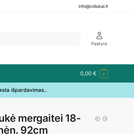
info@coliukai.lt
Paskyra
0,00
€
0
yksta išpardavimas..
iukė mergaitei 18-
ėn. 92cm