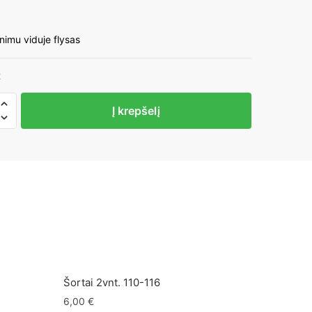
inimu viduje flysas
2
to
Į krepšelį
ei
Šortai 2vnt. 110-116
6,00
€