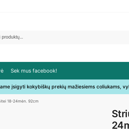
vė
Sek mus facebook!
ečiame įsigyti kokybiškų prekių mažiesiems coliukams, v
aitei 18-24mėn. 92cm
Str
24m