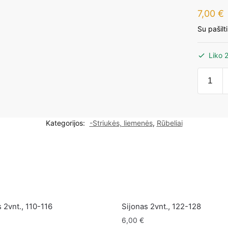
7,00
€
Su pašilt
Liko 
produk
kiekis:
Striukė
mergait
Kategorijos:
-Striukės, liemenės
,
Rūbeliai
18-
24mėn.
92cm
 2vnt., 110-116
Sijonas 2vnt., 122-128
6,00
€