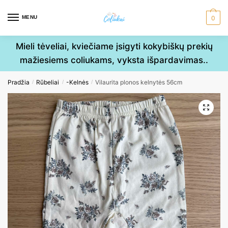
Skip
Skip
to
to
MENU
0
navigation
content
Mieli tėveliai, kviečiame įsigyti kokybiškų prekių
mažiesiems coliukams, vyksta išpardavimas..
Pradžia
Rūbeliai
-Kelnės
Vilaurita plonos kelnytės 56cm
/
/
/