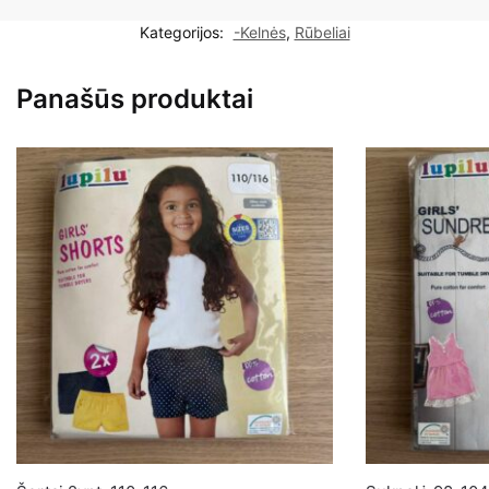
plonos
Kategorijos:
-Kelnės
,
Rūbeliai
kelnytės
56cm
Panašūs produktai