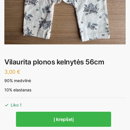
Vilaurita plonos kelnytės 56cm
3,00
€
90% medvilnė
10% elastanas
Liko 1
produkto
Į krepšelį
kiekis:
Vilaurita