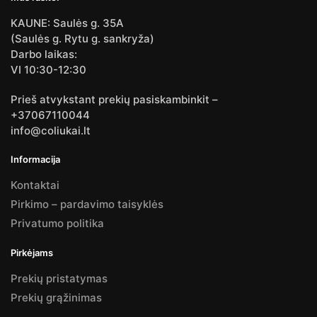
KAUNE: Saulės g. 35A
(Saulės g. Rytu g. sankryža)
Darbo laikas:
VI 10:30-12:30
Prieš atvykstant prekių pasiskambinkit –
+37067110044
info@coliukai.lt
Informacija
Kontaktai
Pirkimo – pardavimo taisyklės
Privatumo politika
Pirkėjams
Prekių pristatymas
Prekių grąžinimas