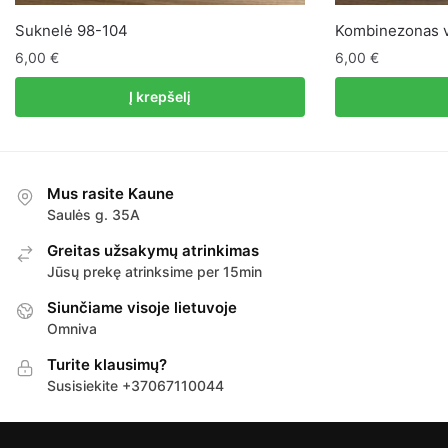
Suknelė 98-104
Kombinezonas v
6,00
€
6,00
€
Į krepšelį
Mus rasite Kaune
Saulės g. 35A
Greitas užsakymų atrinkimas
Jūsų prekę atrinksime per 15min
Siunčiame visoje lietuvoje
Omniva
Turite klausimų?
Susisiekite +37067110044