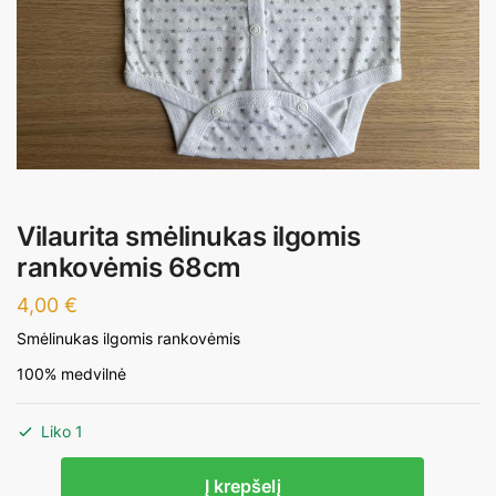
Vilaurita smėlinukas ilgomis
rankovėmis 68cm
4,00
€
Smėlinukas ilgomis rankovėmis
100% medvilnė
Liko 1
produkto
Į krepšelį
kiekis: