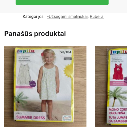
Vilaurita
smėlinukas
Kategorijos:
-Užsegami smėlinukai
,
Rūbeliai
ilgomis
rankovėmis
Panašūs produktai
68cm