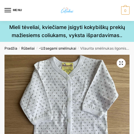
Skip
Skip
to
to
MENU
0
navigation
content
Mieli tėveliai, kviečiame įsigyti kokybiškų prekių
mažiesiems coliukams, vyksta išpardavimas..
Pradžia
Rūbeliai
-Užsegami smėlinukai
Vilaurita smėlinukas ilgomis rankovėmis 68cm
/
/
/