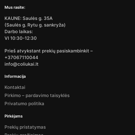
Mus rasite:
KAUNE: Saulės g. 35A
(Saulės g. Rytu g. sankryža)
Darbo laikas:
VI 10:30-12:30
Prieš atvykstant prekių pasiskambinkit –
+37067110044
info@coliukai.lt
Informacija
Kontaktai
Pirkimo – pardavimo taisyklės
Privatumo politika
Pirkėjams
Prekių pristatymas