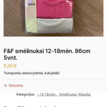
F&F smėlinukai 12-18mėn. 86cm
5vnt.
5,00
€
Trumpomis rankovytėmis, kokybiški
Neturime
Kategorijos:
--12-18mėn.
,
-Smėlinukai
,
Rūbeliai