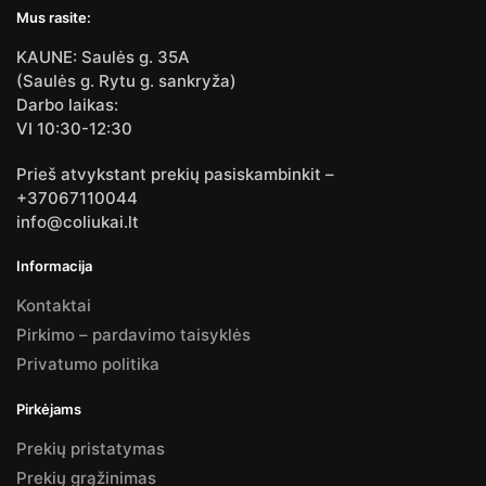
Mus rasite:
KAUNE: Saulės g. 35A
(Saulės g. Rytu g. sankryža)
Darbo laikas:
VI 10:30-12:30
Prieš atvykstant prekių pasiskambinkit –
+37067110044
info@coliukai.lt
Informacija
Kontaktai
Pirkimo – pardavimo taisyklės
Privatumo politika
Pirkėjams
Prekių pristatymas
Prekių grąžinimas