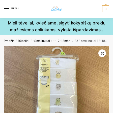
Skip
Skip
to
to
MENU
0
navigation
content
Mieli tėveliai, kviečiame įsigyti kokybiškų prekių
mažiesiems coliukams, vyksta išpardavimas..
Pradžia
Rūbeliai
-Smėlinukai
--12-18mėn.
F&F smėlinukai 12-18mėn. 86cm 7vnt.
/
/
/
/