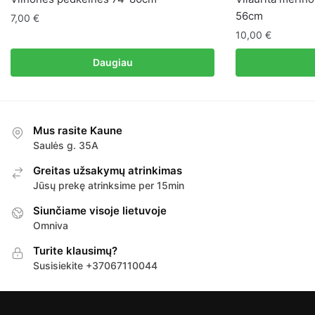
56cm
7,00
€
10,00
€
Daugiau
Mus rasite Kaune
Saulės g. 35A
Greitas užsakymų atrinkimas
Jūsų prekę atrinksime per 15min
Siunčiame visoje lietuvoje
Omniva
Turite klausimų?
Susisiekite +37067110044