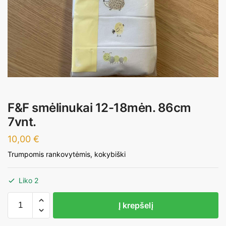
F&F smėlinukai 12-18mėn. 86cm
7vnt.
10,00
€
Trumpomis rankovytėmis, kokybiški
Liko 2
produkto
Į krepšelį
kiekis:
F&F