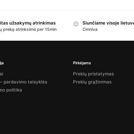
itas užsakymų atrinkimas
Siunčiame visoje lietuv
ų prekę atrinksime per 15min
Omniva
ja
Pirkėjams
ai
Prekių pristatymas
 – pardavimo taisyklės
Prekių grąžinimas
mo politika