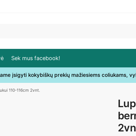
vė
Sek mus facebook!
ečiame įsigyti kokybiškų prekių mažiesiems coliukams, v
iukui 110-116cm 2vnt.
Lup
ber
2vn