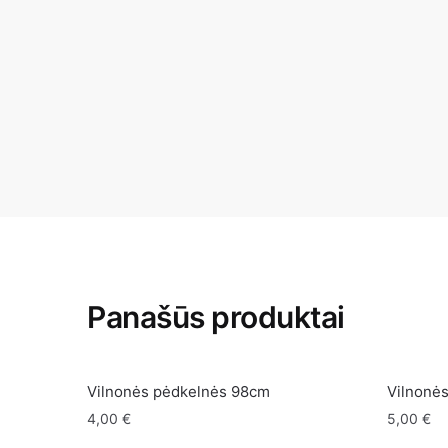
Panašūs produktai
Vilnonės pėdkelnės 98cm
Vilnonė
4,00
€
5,00
€