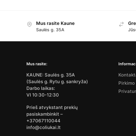
Mus rasite Kaune
Gre
Saulės g. 35A
Jūs
Mus rasite:
Informaci
KAUNE: Saulės g. 35A
Kontakt
(Saulės g. Rytu g. sankryža)
Pirkimo
Darbo laikas:
Privatu
VI 10:30-12:30
Prieš atvykstant prekių
pasiskambinkit –
+37067110044
info@coliukai.lt