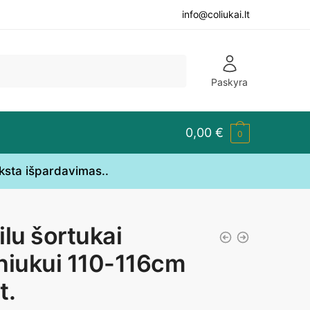
info@coliukai.lt
Paskyra
0,00
€
0
yksta išpardavimas..
ilu šortukai
niukui 110-116cm
t.