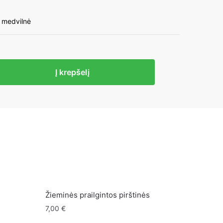
 medvilnė
to
Į krepšelį
i
ui
Žieminės prailgintos pirštinės
7,00
€