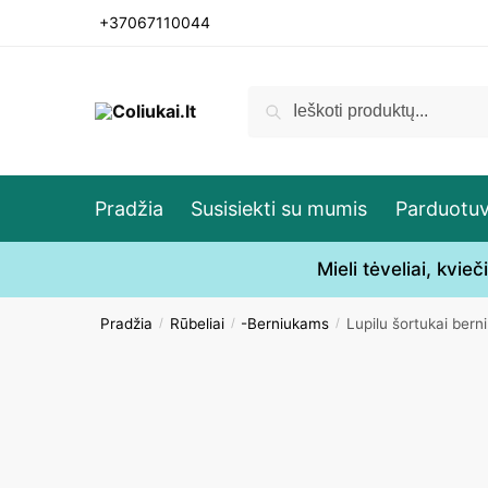
Skip
Skip
+37067110044
to
to
navigation
content
Ieškoti:
Ieškoti
Pradžia
Susisiekti su mumis
Parduotu
Mieli tėveliai, kvi
Pradžia
Rūbeliai
-Berniukams
Lupilu šortukai bern
/
/
/