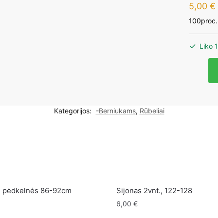
5,00
€
100proc.
Liko 1
produk
kiekis:
Lupilu
šortuka
Kategorijos:
-Berniukams
,
Rūbeliai
berniuk
110-
116cm
2vnt.
s pėdkelnės 86-92cm
Sijonas 2vnt., 122-128
6,00
€