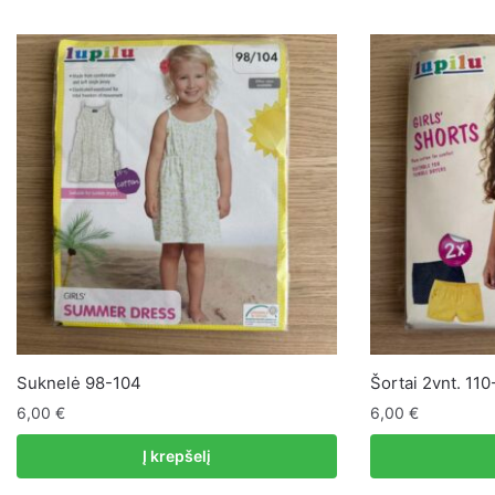
Suknelė 98-104
Šortai 2vnt. 110
6,00
€
6,00
€
Į krepšelį