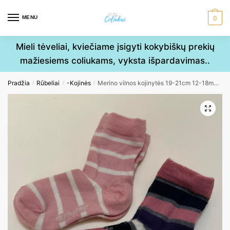
Skip
Skip
to
to
MENU
0
navigation
content
Mieli tėveliai, kviečiame įsigyti kokybiškų prekių
mažiesiems coliukams, vyksta išpardavimas..
Pradžia
Rūbeliai
-Kojinės
Merino vilnos kojinytės 19-21cm 12-18mėn. 2poros
/
/
/