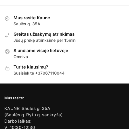
Mus rasite Kaune
Saulės g. 35A
Greitas užsakymų atrinkimas
Jūsų prekę atrinksime per 15min
Siunčiame visoje lietuvoje
Omniva
Turite klausimų?
Susisiekite +37067110044
Mus rasite:
KAUNE: Saulės g. 35A
(Saulės g. Rytu g. sankryža)
Darbo laikas:
VI 10:30-12:30