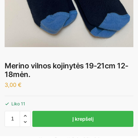
Merino vilnos kojinytės 19-21cm 12-
18mėn.
3,00
€
Liko 11
produkto
Į krepšelį
kiekis:
Merino
vilnos