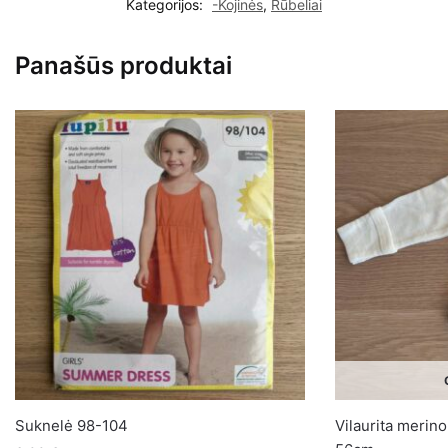
Kategorijos:
-Kojinės
,
Rūbeliai
kojinytės
19-
Panašūs produktai
21cm
12-
18mėn.
Suknelė 98-104
Vilaurita merino