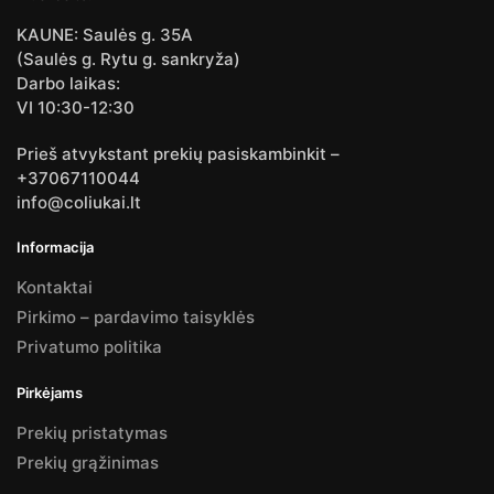
KAUNE: Saulės g. 35A
(Saulės g. Rytu g. sankryža)
Darbo laikas:
VI 10:30-12:30
Prieš atvykstant prekių pasiskambinkit –
+37067110044
info@coliukai.lt
Informacija
Kontaktai
Pirkimo – pardavimo taisyklės
Privatumo politika
Pirkėjams
Prekių pristatymas
Prekių grąžinimas