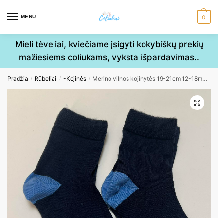
Skip
Skip
to
to
MENU
0
navigation
content
Mieli tėveliai, kviečiame įsigyti kokybiškų prekių
mažiesiems coliukams, vyksta išpardavimas..
Pradžia
Rūbeliai
-Kojinės
Merino vilnos kojinytės 19-21cm 12-18mėn.
/
/
/