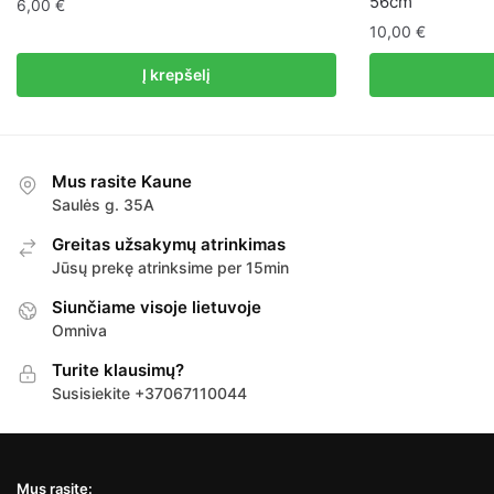
56cm
6,00
€
10,00
€
Į krepšelį
Mus rasite Kaune
Saulės g. 35A
Greitas užsakymų atrinkimas
Jūsų prekę atrinksime per 15min
Siunčiame visoje lietuvoje
Omniva
Turite klausimų?
Susisiekite +37067110044
Mus rasite: